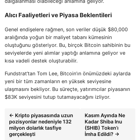
dalgalanması olabileceği anlamına geliyor.
Alıcı Faaliyetleri ve Piyasa Beklentileri
Genel endişelere rağmen, son veriler düşük $80,000
aralığında yoğun bir maliyet tabanı kümesinin
oluştuğunu gösteriyor. Bu, birçok Bitcoin sahibinin bu
seviyelerde yeni alımlar yaptığı anlamına geliyor ve
kısa vadeli destek oluşturabilir.
Fundstrat’tan Tom Lee, Bitcoin’ın önümüzdeki aylarda
yeni bir tüm zamanların en yüksek seviyesine
ulaşmasını bekliyor. Bu süreçte, yatırımcılar piyasanın
$83K seviyesini tutup tutamayacağını izliyor.
← Kripto piyasasında uzun
Kasım Ayında Ne
pozisyonlar nedeniyle 132
Kadar Shiba Inu
milyon dolarlık tasfiye
(SHIB) Token’ı
gerçekleşti
İmha Edildi? →