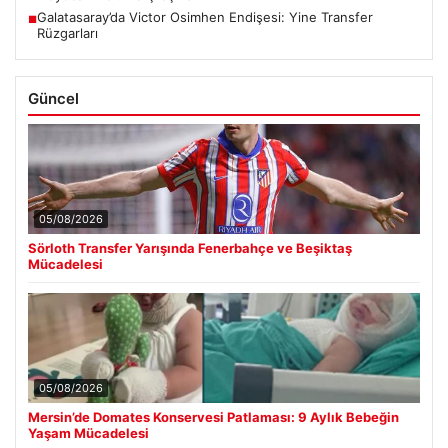
Galatasaray’da Victor Osimhen Endişesi: Yine Transfer
■
Rüzgarları
Güncel
05/08/2026
Sörloth Transfer Yarışında Fenerbahçe ve Beşiktaş
Mücadelesi
05/08/2026
Mersin’de Domates Konservesi Patlaması: 9 Aylık Bebeğin
Yaşam Mücadelesi