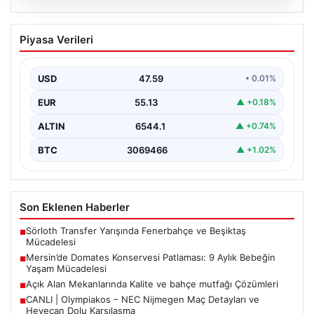
05.08.2026
Mersin’de Domates Konservesi
Piyasa Verileri
Patlaması: 9 Aylık Bebeğin Yaşam
Mücadelesi
USD
47.59
• 0.01%
Mersin’de yaşanan korkutucu bir olay, bir bebeğin
hayatını derinden etkiledi. 19 Eylül 2023 tarihinde…
EUR
55.13
▲ +0.18%
ALTIN
6544.1
▲ +0.74%
BTC
3069466
▲ +1.02%
Son Eklenen Haberler
Sörloth Transfer Yarışında Fenerbahçe ve Beşiktaş
■
Mücadelesi
Mersin’de Domates Konservesi Patlaması: 9 Aylık Bebeğin
■
Yaşam Mücadelesi
Açık Alan Mekanlarında Kalite ve bahçe mutfağı Çözümleri
■
CANLI | Olympiakos – NEC Nijmegen Maç Detayları ve
■
Heyecan Dolu Karşılaşma