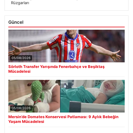
Rüzgarları
Güncel
05/08/2026
Sörloth Transfer Yarışında Fenerbahçe ve Beşiktaş
Mücadelesi
05/08/2026
Mersin’de Domates Konservesi Patlaması: 9 Aylık Bebeğin
Yaşam Mücadelesi