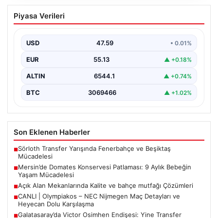
Mersin’de Domates Konservesi
Piyasa Verileri
Patlaması: 9 Aylık Bebeğin Yaşam
Mücadelesi
USD
47.59
• 0.01%
Mersin’de yaşanan korkutucu bir olay, bir bebeğin
hayatını derinden etkiledi. 19 Eylül 2023 tarihinde…
EUR
55.13
▲ +0.18%
ALTIN
6544.1
▲ +0.74%
BTC
3069466
▲ +1.02%
Son Eklenen Haberler
Sörloth Transfer Yarışında Fenerbahçe ve Beşiktaş
■
Mücadelesi
Mersin’de Domates Konservesi Patlaması: 9 Aylık Bebeğin
■
Yaşam Mücadelesi
Açık Alan Mekanlarında Kalite ve bahçe mutfağı Çözümleri
■
CANLI | Olympiakos – NEC Nijmegen Maç Detayları ve
■
Heyecan Dolu Karşılaşma
Galatasaray’da Victor Osimhen Endişesi: Yine Transfer
■