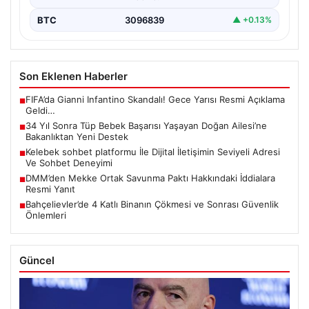
BTC
3096839
▲ +0.13%
Son Eklenen Haberler
FIFA’da Gianni Infantino Skandalı! Gece Yarısı Resmi Açıklama
■
Geldi…
34 Yıl Sonra Tüp Bebek Başarısı Yaşayan Doğan Ailesi’ne
■
Bakanlıktan Yeni Destek
Kelebek sohbet platformu İle Dijital İletişimin Seviyeli Adresi
■
Ve Sohbet Deneyimi
DMM’den Mekke Ortak Savunma Paktı Hakkındaki İddialara
■
Resmi Yanıt
Bahçelievler’de 4 Katlı Binanın Çökmesi ve Sonrası Güvenlik
■
Önlemleri
Güncel