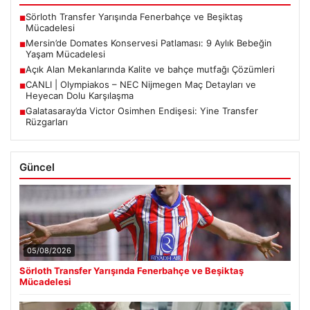
Sörloth Transfer Yarışında Fenerbahçe ve Beşiktaş
■
Mücadelesi
Mersin’de Domates Konservesi Patlaması: 9 Aylık Bebeğin
■
Yaşam Mücadelesi
Açık Alan Mekanlarında Kalite ve bahçe mutfağı Çözümleri
■
CANLI | Olympiakos – NEC Nijmegen Maç Detayları ve
■
Heyecan Dolu Karşılaşma
Galatasaray’da Victor Osimhen Endişesi: Yine Transfer
■
Rüzgarları
Güncel
05/08/2026
Sörloth Transfer Yarışında Fenerbahçe ve Beşiktaş
Mücadelesi