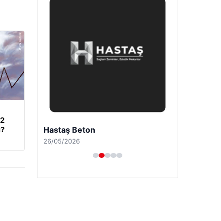
62
i?
Hastaş Beton
26/05/2026