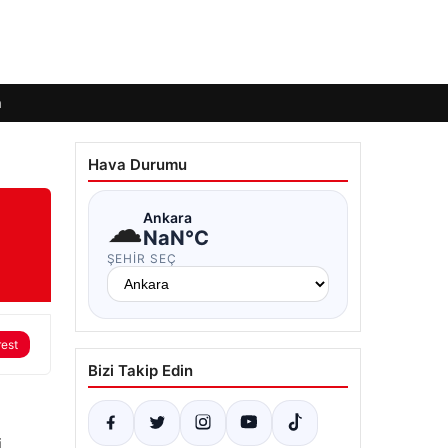
m
Hava Durumu
☁
Ankara
NaN°C
ŞEHIR SEÇ
rest
Bizi Takip Edin
i