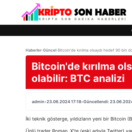
Haberler
›
Güncel
›
Bitcoin'de kırılma olsaydı hedef 90 bin dol
Bitcoin'de kırılma ol
olabilir: BTC analizi
admin
•
23.06.2024 17:18
•
Güncellendi: 23.06.2024
İki teknik gösterge, yıldızların yeni bir Bitcoin (
Ünlü trader Roman, X'te (eski adıyla Twitter) y