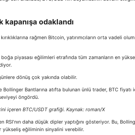
lık kapanışa odaklandı
rıklıklarına rağmen Bitcoin, yatırımcıların orta vadeli olum
ik boğa piyasası eğilimleri etrafında tüm zamanların en yüks
diyor.
nlere dönüş çok yakında olabilir.
 Bollinger Bantlarına atıfta bulunan ünlü trader, BTC fiyatı i
seviyeyi öngördü.
erini içeren BTC/USDT grafiği. Kaynak: roman/X
n RSI'nın daha düşük dipler yaptığını gösteriyor. Bu, Bollin
 yükseliş eğiliminin sinyalini verebilir.