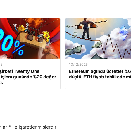
25
10/12/2025
 şirketi Twenty One
Ethereum ağında ücretler %
, işlem gününde %20 değer
düştü: ETH fiyatı tehlikede m
i.
nlar
*
ile işaretlenmişlerdir