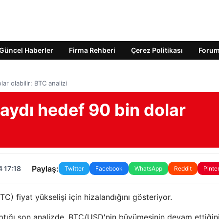
Güncel Haberler
Firma Rehberi
Çerez Politikası
Foru
ar olabilir: BTC analizi
saydı hedef 90 bin dolar
Paylaş:
 17:18
Twitter
Facebook
WhatsApp
Reddit
Pinte
BTC) fiyat yükselişi için hizalandığını gösteriyor.
aptığı son analizde, BTC/USD'nin büyümesinin devam ettiğin