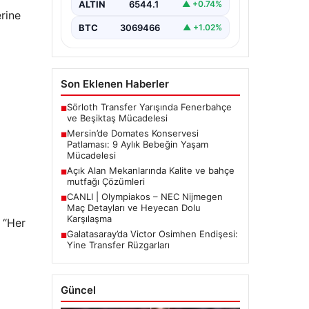
ALTIN
6544.1
▲ +0.74%
tarihinde…
rine
BTC
3069466
▲ +1.02%
Son Eklenen Haberler
Sörloth Transfer Yarışında Fenerbahçe
■
ve Beşiktaş Mücadelesi
Mersin’de Domates Konservesi
■
Patlaması: 9 Aylık Bebeğin Yaşam
Mücadelesi
Açık Alan Mekanlarında Kalite ve bahçe
■
mutfağı Çözümleri
CANLI | Olympiakos – NEC Nijmegen
■
Maç Detayları ve Heyecan Dolu
Karşılaşma
 “Her
Galatasaray’da Victor Osimhen Endişesi:
■
Yine Transfer Rüzgarları
Güncel