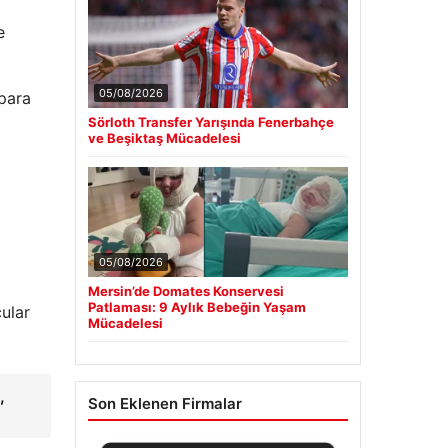
e
05/08/2026
 para
Sörloth Transfer Yarışında Fenerbahçe
ve Beşiktaş Mücadelesi
05/08/2026
Mersin’de Domates Konservesi
Patlaması: 9 Aylık Bebeğin Yaşam
cular
Mücadelesi
,
Son Eklenen Firmalar