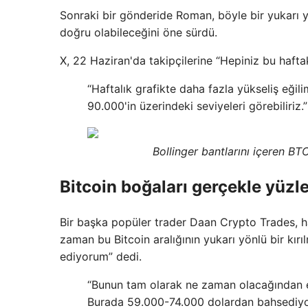
Sonraki bir gönderide Roman, böyle bir yukarı 
doğru olabileceğini öne sürdü.
X, 22 Haziran'da takipçilerine “Hepiniz bu haft
“Haftalık grafikte daha fazla yükseliş eği
90.000'in üzerindeki seviyeleri görebiliriz.”
Bollinger bantlarını içeren B
Bitcoin boğaları gerçekle yüzl
Bir başka popüler trader Daan Crypto Trades, ha
zaman bu Bitcoin aralığının yukarı yönlü bir k
ediyorum” dedi.
“Bunun tam olarak ne zaman olacağından 
Burada 59.000-74.000 dolardan bahsediy