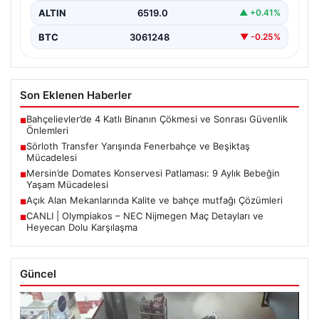
ALTIN
6519.0
▲ +0.41%
BTC
3061248
▼ -0.25%
Son Eklenen Haberler
Bahçelievler’de 4 Katlı Binanın Çökmesi ve Sonrası Güvenlik
■
Önlemleri
Sörloth Transfer Yarışında Fenerbahçe ve Beşiktaş
■
Mücadelesi
Mersin’de Domates Konservesi Patlaması: 9 Aylık Bebeğin
■
Yaşam Mücadelesi
Açık Alan Mekanlarında Kalite ve bahçe mutfağı Çözümleri
■
CANLI | Olympiakos – NEC Nijmegen Maç Detayları ve
■
Heyecan Dolu Karşılaşma
Güncel