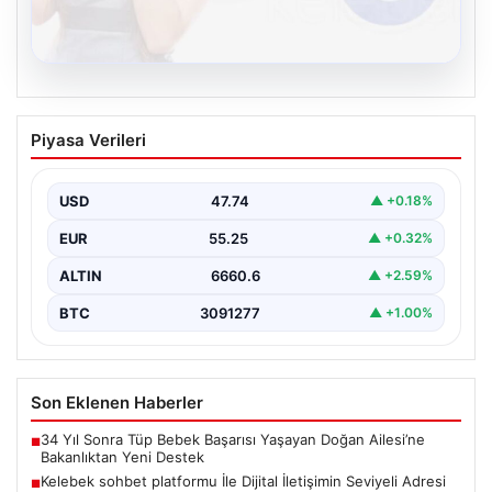
08.08.2026
Kelebek sohbet platformu İle Dijital
Piyasa Verileri
İletişimin Seviyeli Adresi Ve Sohbet
Deneyimi
USD
47.74
▲ +0.18%
Dijital ortamında insanların seviyeli bir şekilde iletişim
kurması ciddi bir değer barındırmaktadır. Halen pek…
EUR
55.25
▲ +0.32%
ALTIN
6660.6
▲ +2.59%
BTC
3091277
▲ +1.00%
Son Eklenen Haberler
34 Yıl Sonra Tüp Bebek Başarısı Yaşayan Doğan Ailesi’ne
■
Bakanlıktan Yeni Destek
Kelebek sohbet platformu İle Dijital İletişimin Seviyeli Adresi
■