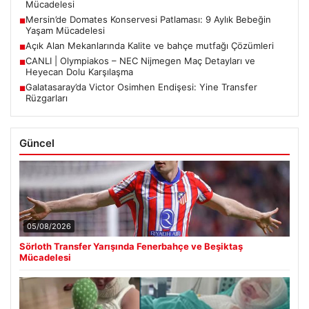
Mücadelesi
Mersin’de Domates Konservesi Patlaması: 9 Aylık Bebeğin
■
Yaşam Mücadelesi
Açık Alan Mekanlarında Kalite ve bahçe mutfağı Çözümleri
■
CANLI | Olympiakos – NEC Nijmegen Maç Detayları ve
■
Heyecan Dolu Karşılaşma
Galatasaray’da Victor Osimhen Endişesi: Yine Transfer
■
Rüzgarları
Güncel
05/08/2026
Sörloth Transfer Yarışında Fenerbahçe ve Beşiktaş
Mücadelesi