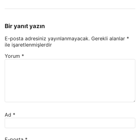
Bir yanıt yazın
E-posta adresiniz yayınlanmayacak.
Gerekli alanlar
*
ile işaretlenmişlerdir
Yorum
*
Ad
*
E-posta
*