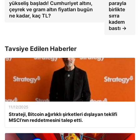
yükseliş başladı! Cumhuriyet altını,
parayla
çeyrek ve gram altın fiyatları bugün
birlikte
ne kadar, kaç TL?
sırra
kadem
bastı →
Tavsiye Edilen Haberler
11/12/2025
Strateji, Bitcoin ağırlıklı şirketleri dışlayan teklifi
MSCI’nın reddetmesini talep etti.