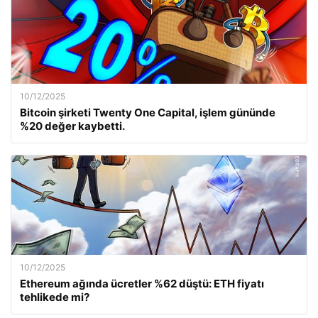
10/12/2025
Bitcoin şirketi Twenty One Capital, işlem gününde
%20 değer kaybetti.
10/12/2025
Ethereum ağında ücretler %62 düştü: ETH fiyatı
tehlikede mi?