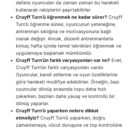
defans oyuncuları da zaman zaman bu hareketi
kullanarak rakiplerini şaşırtabilirler.
Cruyff Turn’ü öğrenmek ne kadar sürer?
Cruyff
Turn’ü öğrenme süresi, oyuncunun yeteneğine,
antrenman sıklığına ve motivasyonuna bağlı
olarak değişir. Ancak, düzenli antrenmanlarla
birkaç hafta içinde temel teknikleri öğrenmek ve
uygulamaya başlamak mümkündür.
Cruyff Turn’ün farklı varyasyonları var mı?
Evet,
Cruyff Turn’ün farklı varyasyonları vardır.
Oyuncular, kendi stillerine ve oyun özelliklerine
göre hareketi modifiye edebilirler. Örneğin, bazı
oyuncular dönüş sırasında topu daha hızlı
çekerken, bazıları daha yavaş ve kontrollü bir
dönüş yaparlar.
Cruyff Turn’ü yaparken nelere dikkat
etmeliyiz?
Cruyff Turn’ü yaparken, doğru
zamanlamaya, vücut duruşuna ve top kontrolüne