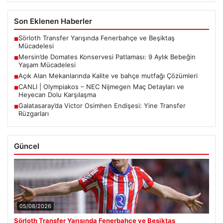
Son Eklenen Haberler
Sörloth Transfer Yarışında Fenerbahçe ve Beşiktaş
■
Mücadelesi
Mersin’de Domates Konservesi Patlaması: 9 Aylık Bebeğin
■
Yaşam Mücadelesi
Açık Alan Mekanlarında Kalite ve bahçe mutfağı Çözümleri
■
CANLI | Olympiakos – NEC Nijmegen Maç Detayları ve
■
Heyecan Dolu Karşılaşma
Galatasaray’da Victor Osimhen Endişesi: Yine Transfer
■
Rüzgarları
Güncel
05/08/2026
Sörloth Transfer Yarışında Fenerbahçe ve Beşiktaş