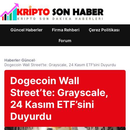
Güncel Haberler
Firma Rehberi
Çerez Politikası
Forum
Haberler
›
Güncel
›
Dogecoin Wall Street’te: Grayscale, 24 Kasım ETF’sini Duyurdu
Dogecoin Wall
Street’te: Grayscale,
24 Kasım ETF’sini
Duyurdu