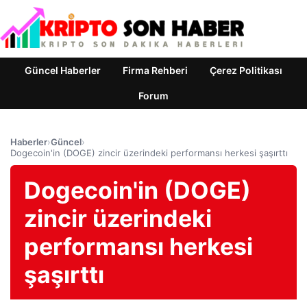
Güncel Haberler
Firma Rehberi
Çerez Politikası
Forum
Haberler
›
Güncel
›
Dogecoin'in (DOGE) zincir üzerindeki performansı herkesi şaşırttı
Dogecoin'in (DOGE)
zincir üzerindeki
performansı herkesi
şaşırttı