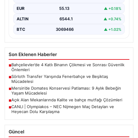
EUR
55.13
▲ +0.18%
ALTIN
6544.1
▲ +0.74%
BTC
3069466
▲ +1.02%
Son Eklenen Haberler
Bahçelievler’de 4 Katlı Binanın Çökmesi ve Sonrası Güvenlik
■
Önlemleri
Sörloth Transfer Yarışında Fenerbahçe ve Beşiktaş
■
Mücadelesi
Mersin’de Domates Konservesi Patlaması: 9 Aylık Bebeğin
■
Yaşam Mücadelesi
Açık Alan Mekanlarında Kalite ve bahçe mutfağı Çözümleri
■
CANLI | Olympiakos – NEC Nijmegen Maç Detayları ve
■
Heyecan Dolu Karşılaşma
Güncel