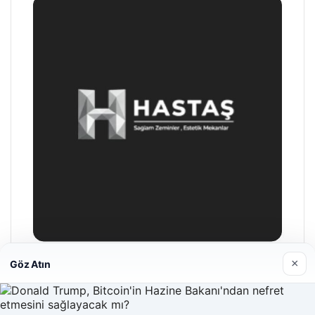
×
Göz Atın
Hastaş Beton
26/05/2026