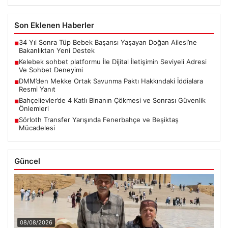
Son Eklenen Haberler
34 Yıl Sonra Tüp Bebek Başarısı Yaşayan Doğan Ailesi’ne
■
Bakanlıktan Yeni Destek
Kelebek sohbet platformu İle Dijital İletişimin Seviyeli Adresi
■
Ve Sohbet Deneyimi
DMM’den Mekke Ortak Savunma Paktı Hakkındaki İddialara
■
Resmi Yanıt
Bahçelievler’de 4 Katlı Binanın Çökmesi ve Sonrası Güvenlik
■
Önlemleri
Sörloth Transfer Yarışında Fenerbahçe ve Beşiktaş
■
Mücadelesi
Güncel
08/08/2026