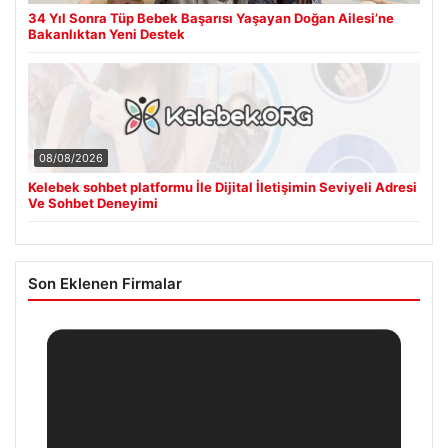
34 Yıl Sonra Tüp Bebek Başarısı Yaşayan Doğan Ailesi’ne
Bakanlıktan Yeni Destek
08/08/2026
Kelebek sohbet platformu İle Dijital İletişimin Seviyeli Adresi
Ve Sohbet Deneyimi
Son Eklenen Firmalar