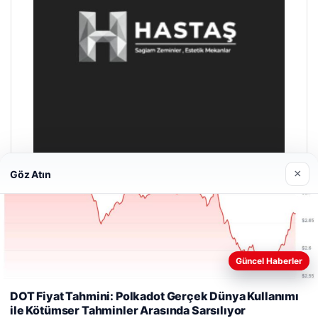
×
Göz Atın
Hastaş Beton
26/05/2026
Güncel Haberler
Web sitemizi nasıl kullandığınızı daha iyi anlayabilmek,
deneyiminizi kişiselleştirmek ve geliştirmek amacıyla çerezler
DOT Fiyat Tahmini: Polkadot Gerçek Dünya Kullanımı
kullanıyoruz.
Çerez Politikamız
ile Kötümser Tahminler Arasında Sarsılıyor