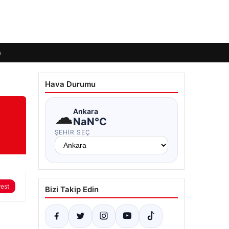
m
Hava Durumu
☁
Ankara
NaN°C
ŞEHIR SEÇ
rest
Bizi Takip Edin