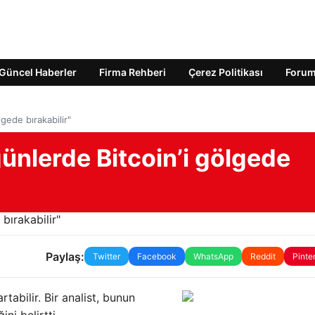
Güncel Haberler
Firma Rehberi
Çerez Politikası
Foru
gede bırakabilir"
ünlerde Bitcoin’i gölgede
Paylaş:
Twitter
Facebook
WhatsApp
Reddit
Pinte
tabilir. Bir analist, bunun