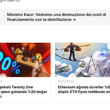
ini belirtti.
Ministro Kacır: Vedremo una diminuzione dei costi di
finanziamento con la disinflazione →
25
10/12/2025
 şirketi Twenty One
Ethereum ağında ücretler %
, işlem gününde %20 değer
düştü: ETH fiyatı tehlikede m
i.