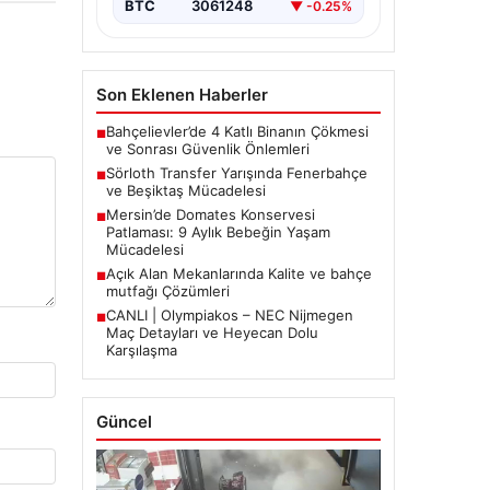
BTC
3061248
▼ -0.25%
Son Eklenen Haberler
Bahçelievler’de 4 Katlı Binanın Çökmesi
■
ve Sonrası Güvenlik Önlemleri
Sörloth Transfer Yarışında Fenerbahçe
■
ve Beşiktaş Mücadelesi
Mersin’de Domates Konservesi
■
Patlaması: 9 Aylık Bebeğin Yaşam
Mücadelesi
Açık Alan Mekanlarında Kalite ve bahçe
■
mutfağı Çözümleri
CANLI | Olympiakos – NEC Nijmegen
■
Maç Detayları ve Heyecan Dolu
Karşılaşma
Güncel