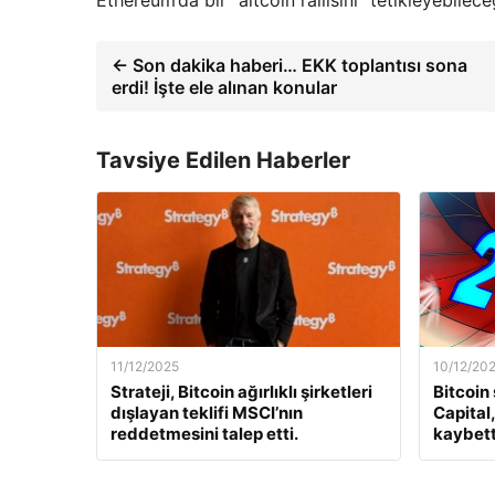
Ethereum’da bir “altcoin rallisini” tetikleyebileceğ
← Son dakika haberi… EKK toplantısı sona
erdi! İşte ele alınan konular
Tavsiye Edilen Haberler
11/12/2025
10/12/20
Strateji, Bitcoin ağırlıklı şirketleri
Bitcoin
dışlayan teklifi MSCI’nın
Capital
reddetmesini talep etti.
kaybett