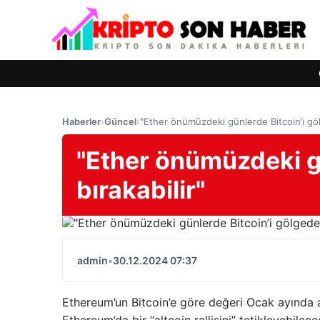
Haberler
›
Güncel
›
"Ether önümüzdeki günlerde Bitcoin’i göl
"Ether önümüzdeki g
bırakabilir"
admin
•
30.12.2024 07:37
Ethereum’un Bitcoin’e göre değeri Ocak ayında ar