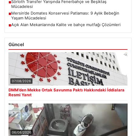
Sörloth Transfer Yarışında Fenerbahçe ve Beşiktaş
■
Mücadelesi
Mersin’de Domates Konservesi Patlaması: 9 Aylık Bebeğin
■
Yaşam Mücadelesi
Açık Alan Mekanlarında Kalite ve bahçe mutfağı Çözümleri
■
Güncel
07/08/2026
DMM’den Mekke Ortak Savunma Paktı Hakkındaki İddialara
Resmi Yanıt
06/08/2026