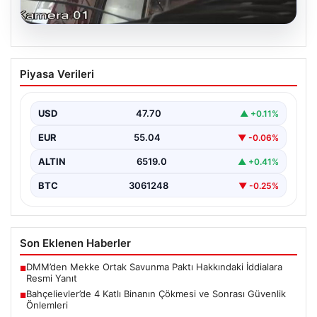
06.08.2026
Bahçelievler’de 4 Katlı Binanın Çökmesi
Piyasa Verileri
ve Sonrası Güvenlik Önlemleri
Bahçelievler ilçesinde, gece saatlerinde yaşanan olay,
bölge sakinleri ve yetkilileri korkutan anlara sahne oldu.
USD
47.70
▲ +0.11%
…
EUR
55.04
▼ -0.06%
ALTIN
6519.0
▲ +0.41%
BTC
3061248
▼ -0.25%
Son Eklenen Haberler
DMM’den Mekke Ortak Savunma Paktı Hakkındaki İddialara
■
Resmi Yanıt
Bahçelievler’de 4 Katlı Binanın Çökmesi ve Sonrası Güvenlik
■
Önlemleri