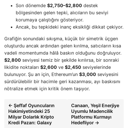
Son dönemde
$2,750–$2,800
destek
bölgesinden gelen tepki, alıcıların bu seviyi
korumaya çalıştığını gösteriyor.
Ancak, bu tepkideki inanç eksikliği dikkat çekiyor.
Grafiğin sonundaki sıkışma, küçük bir simetrik üçgen
oluşturdu ancak ardından gelen kırılma, satıcıların kısa
vadeli momentumda hâlâ baskın olduğunu doğruluyor.
$2,800
seviyesi temiz bir şekilde kırılırsa, bir sonraki
likidite noktaları
$2,600
ve
$2,450
seviyelerinde
bulunuyor. Şu an için, Ethereum’un
$3,000
seviyesini
sürdürülebilir bir hacimle geri kazanması, ayı baskısını
nötralize etmek için kritik önem taşıyor.
← Şeffaf Oyuncuların
Canaan, Yeşil Enerjiye
Hakimiyetindeki 25
Uyumlu Madencilik
Milyar Dolarlık Kripto
Platformu Kurmayı
Kredi Pazarı: Galaxy
Hedefliyor →