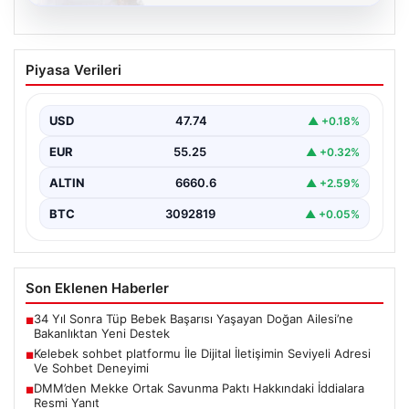
08.08.2026
Kelebek sohbet platformu İle Dijital
Piyasa Verileri
İletişimin Seviyeli Adresi Ve Sohbet
Deneyimi
USD
47.74
▲ +0.18%
Dijital ortamında insanların seviyeli bir şekilde iletişim
kurması ciddi bir değer barındırmaktadır. Halen pek…
EUR
55.25
▲ +0.32%
ALTIN
6660.6
▲ +2.59%
BTC
3092819
▲ +0.05%
Son Eklenen Haberler
34 Yıl Sonra Tüp Bebek Başarısı Yaşayan Doğan Ailesi’ne
■
Bakanlıktan Yeni Destek
Kelebek sohbet platformu İle Dijital İletişimin Seviyeli Adresi
■
Ve Sohbet Deneyimi
DMM’den Mekke Ortak Savunma Paktı Hakkındaki İddialara
■
Resmi Yanıt