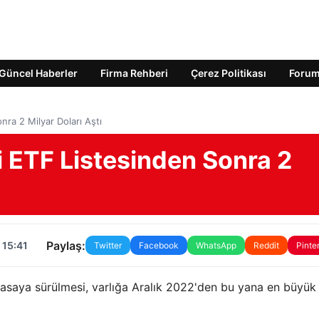
Güncel Haberler
Firma Rehberi
Çerez Politikası
Foru
ra 2 Milyar Doları Aştı
i ETF Listesinden Sonra 2
Paylaş:
 15:41
Twitter
Facebook
WhatsApp
Reddit
Pinte
piyasaya sürülmesi, varlığa Aralık 2022'den bu yana en büyük