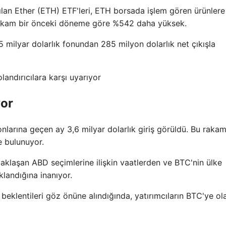
rılan Ether (ETH) ETF'leri, ETH borsada işlem gören ürünlere
Bu rakam bir önceki döneme göre %542 daha yüksek.
5 milyar dolarlık fonundan 285 milyon dolarlık net çıkışla
landırıcılara karşı uyarıyor
yor
nlarına geçen ay 3,6 milyar dolarlık giriş görüldü. Bu raka
e bulunuyor.
 yaklaşan ABD seçimlerine ilişkin vaatlerden ve BTC'nin ülke
klandığına inanıyor.
i beklentileri göz önüne alındığında, yatırımcıların BTC'ye ol