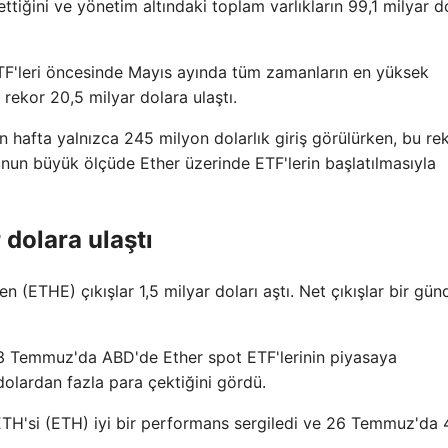
ttiğini ve yönetim altındaki toplam varlıkların 99,1 milyar d
r ETF'leri öncesinde Mayıs ayında tüm zamanların en yüksek
 rekor 20,5 milyar dolara ulaştı.
en hafta yalnızca 245 milyon dolarlık giriş görülürken, bu re
 bunun büyük ölçüde Ether üzerinde ETF'lerin başlatılmasıyla
 dolara ulaştı
ETHE) çıkışlar 1,5 milyar doları aştı. Net çıkışlar bir gü
23 Temmuz'da ABD'de Ether spot ETF'lerinin piyasaya
dolardan fazla para çektiğini gördü.
ETH'si (ETH) iyi bir performans sergiledi ve 26 Temmuz'da 