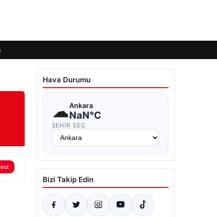
m
Hava Durumu
☁
Ankara
NaN°C
ŞEHIR SEÇ
rest
Bizi Takip Edin