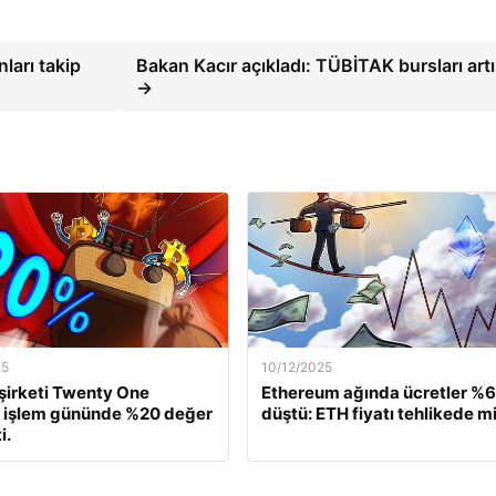
ları takip
Bakan Kacır açıkladı: TÜBİTAK bursları artır
→
25
10/12/2025
 şirketi Twenty One
Ethereum ağında ücretler %
, işlem gününde %20 değer
düştü: ETH fiyatı tehlikede m
i.