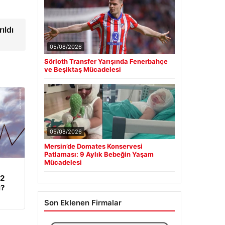
ıldı
05/08/2026
Sörloth Transfer Yarışında Fenerbahçe
ve Beşiktaş Mücadelesi
05/08/2026
Mersin’de Domates Konservesi
Patlaması: 9 Aylık Bebeğin Yaşam
Mücadelesi
62
i?
Son Eklenen Firmalar