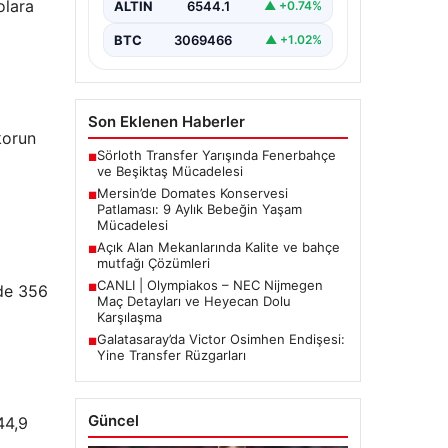
olara
ALTIN
6544.1
▲ +0.74%
tarihinde…
BTC
3069466
▲ +1.02%
Son Eklenen Haberler
korun
Sörloth Transfer Yarışında Fenerbahçe
■
ve Beşiktaş Mücadelesi
Mersin’de Domates Konservesi
■
Patlaması: 9 Aylık Bebeğin Yaşam
Mücadelesi
Açık Alan Mekanlarında Kalite ve bahçe
■
mutfağı Çözümleri
CANLI | Olympiakos – NEC Nijmegen
nde 356
■
Maç Detayları ve Heyecan Dolu
Karşılaşma
Galatasaray’da Victor Osimhen Endişesi:
■
Yine Transfer Rüzgarları
Güncel
44,9