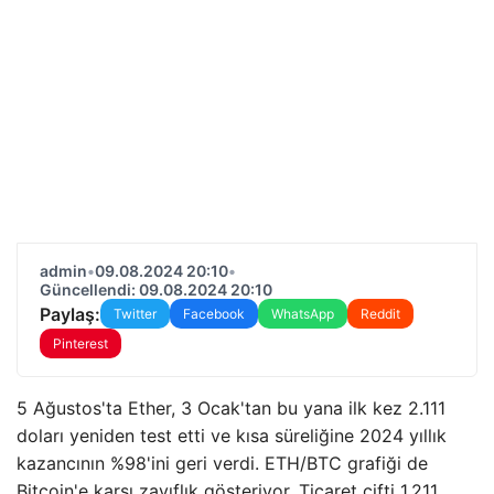
admin
•
09.08.2024 20:10
•
Güncellendi: 09.08.2024 20:10
Paylaş:
Twitter
Facebook
WhatsApp
Reddit
Pinterest
5 Ağustos'ta Ether, 3 Ocak'tan bu yana ilk kez 2.111
doları yeniden test etti ve kısa süreliğine 2024 yıllık
kazancının %98'ini geri verdi. ETH/BTC grafiği de
Bitcoin'e karşı zayıflık gösteriyor. Ticaret çifti 1.211