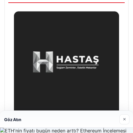
×
Göz Atın
Hastaş Beton