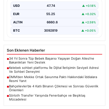
USD
47.74
▲ +0.18%
Dijital ortamında insanların seviyeli bir şekilde iletişim
kurması ciddi bir değer barındırmaktadır. Halen pek…
EUR
55.25
▲ +0.32%
ALTIN
6660.6
▲ +2.59%
BTC
3092819
▲ +0.05%
Son Eklenen Haberler
34 Yıl Sonra Tüp Bebek Başarısı Yaşayan Doğan Ailesi’ne
■
Bakanlıktan Yeni Destek
Kelebek sohbet platformu İle Dijital İletişimin Seviyeli Adresi
■
Ve Sohbet Deneyimi
DMM’den Mekke Ortak Savunma Paktı Hakkındaki İddialara
■
Resmi Yanıt
Bahçelievler’de 4 Katlı Binanın Çökmesi ve Sonrası Güvenlik
■
Önlemleri
Sörloth Transfer Yarışında Fenerbahçe ve Beşiktaş
■
Mücadelesi