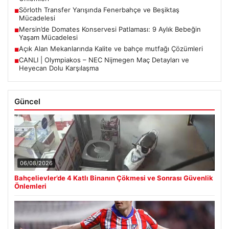
Sörloth Transfer Yarışında Fenerbahçe ve Beşiktaş
■
Mücadelesi
Mersin’de Domates Konservesi Patlaması: 9 Aylık Bebeğin
■
Yaşam Mücadelesi
Açık Alan Mekanlarında Kalite ve bahçe mutfağı Çözümleri
■
CANLI | Olympiakos – NEC Nijmegen Maç Detayları ve
■
Heyecan Dolu Karşılaşma
Güncel
06/08/2026
Bahçelievler’de 4 Katlı Binanın Çökmesi ve Sonrası Güvenlik
Önlemleri