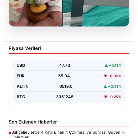
05.08.2026
Mersin’de Domates Konservesi
Piyasa Verileri
Patlaması: 9 Aylık Bebeğin Yaşam
Mücadelesi
USD
47.70
▲ +0.11%
Mersin'de yaşanan korkutucu bir olay, bir bebeğin
hayatını derinden etkiledi. 19 Eylül 2023 tarihinde…
EUR
55.04
▼ -0.06%
ALTIN
6519.0
▲ +0.41%
BTC
3061248
▼ -0.25%
Son Eklenen Haberler
Bahçelievler’de 4 Katlı Binanın Çökmesi ve Sonrası Güvenlik
■
Önlemleri