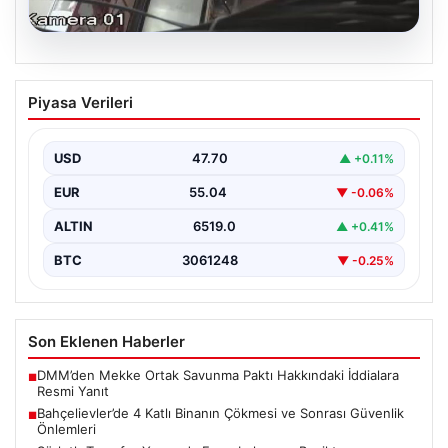
06.08.2026
Bahçelievler’de 4 Katlı Binanın Çökmesi
Piyasa Verileri
ve Sonrası Güvenlik Önlemleri
Bahçelievler ilçesinde, gece saatlerinde yaşanan olay,
bölge sakinleri ve yetkilileri korkutan anlara sahne oldu.
USD
47.70
▲ +0.11%
…
EUR
55.04
▼ -0.06%
ALTIN
6519.0
▲ +0.41%
BTC
3061248
▼ -0.25%
Son Eklenen Haberler
DMM’den Mekke Ortak Savunma Paktı Hakkındaki İddialara
■
Resmi Yanıt
Bahçelievler’de 4 Katlı Binanın Çökmesi ve Sonrası Güvenlik
■
Önlemleri