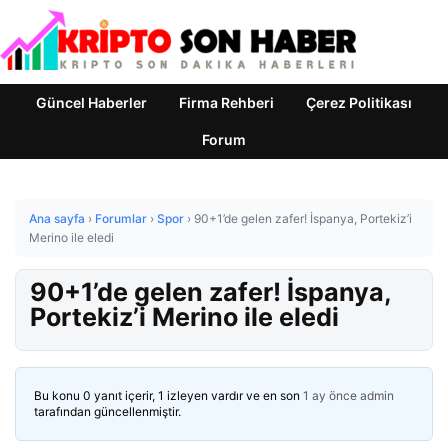
Güncel Haberler
Firma Rehberi
Çerez Politikası
Forum
Ana sayfa
›
Forumlar
›
Spor
›
90+1’de gelen zafer! İspanya, Portekiz’i
Merino ile eledi
90+1’de gelen zafer! İspanya,
Portekiz’i Merino ile eledi
Bu konu 0 yanıt içerir, 1 izleyen vardır ve en son
1 ay önce
admin
tarafından güncellenmiştir.