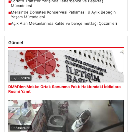
Sörloth Transfer Yarışında Fenerbahçe ve Beşiktaş
■
Mücadelesi
Mersin’de Domates Konservesi Patlaması: 9 Aylık Bebeğin
■
Yaşam Mücadelesi
Açık Alan Mekanlarında Kalite ve bahçe mutfağı Çözümleri
■
Güncel
07/08/2026
DMM’den Mekke Ortak Savunma Paktı Hakkındaki İddialara
Resmi Yanıt
06/08/2026