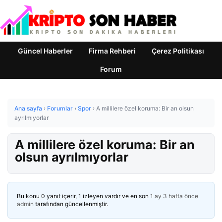
Güncel Haberler
Firma Rehberi
Çerez Politikası
Forum
Ana sayfa
›
Forumlar
›
Spor
›
A millilere özel koruma: Bir an olsun
ayrılmıyorlar
A millilere özel koruma: Bir an
olsun ayrılmıyorlar
Bu konu 0 yanıt içerir, 1 izleyen vardır ve en son
1 ay 3 hafta önce
admin
tarafından güncellenmiştir.