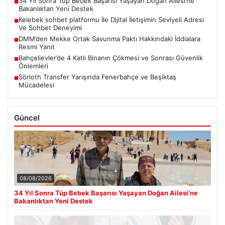
34 Yıl Sonra Tüp Bebek Başarısı Yaşayan Doğan Ailesi’ne
■
Bakanlıktan Yeni Destek
Kelebek sohbet platformu İle Dijital İletişimin Seviyeli Adresi
■
Ve Sohbet Deneyimi
DMM’den Mekke Ortak Savunma Paktı Hakkındaki İddialara
■
Resmi Yanıt
Bahçelievler’de 4 Katlı Binanın Çökmesi ve Sonrası Güvenlik
■
Önlemleri
Sörloth Transfer Yarışında Fenerbahçe ve Beşiktaş
■
Mücadelesi
Güncel
08/08/2026
34 Yıl Sonra Tüp Bebek Başarısı Yaşayan Doğan Ailesi’ne
Bakanlıktan Yeni Destek