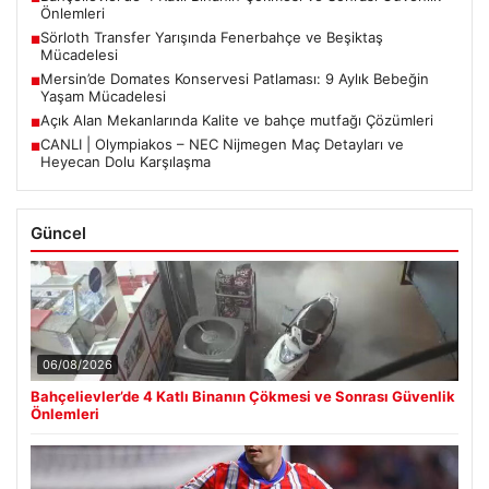
Önlemleri
Sörloth Transfer Yarışında Fenerbahçe ve Beşiktaş
■
Mücadelesi
Mersin’de Domates Konservesi Patlaması: 9 Aylık Bebeğin
■
Yaşam Mücadelesi
Açık Alan Mekanlarında Kalite ve bahçe mutfağı Çözümleri
■
CANLI | Olympiakos – NEC Nijmegen Maç Detayları ve
■
Heyecan Dolu Karşılaşma
Güncel
06/08/2026
Bahçelievler’de 4 Katlı Binanın Çökmesi ve Sonrası Güvenlik
Önlemleri