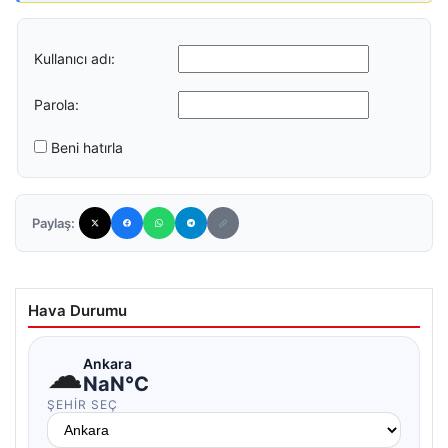
Kullanıcı adı:
Parola:
Beni hatırla
Paylaş:
Hava Durumu
☁
Ankara
NaN°C
ŞEHIR SEÇ