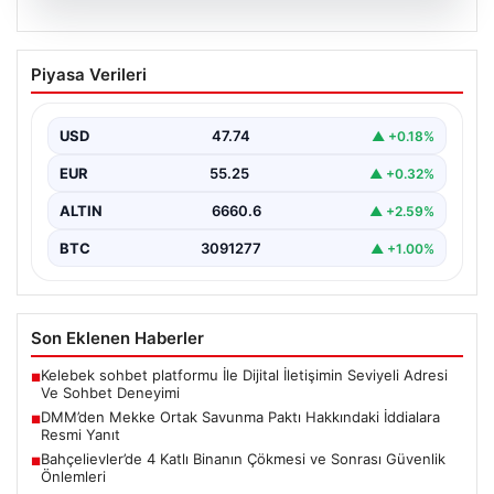
07.08.2026
DMM’den Mekke Ortak Savunma Paktı
Piyasa Verileri
Hakkındaki İddialara Resmi Yanıt
Dezenformasyonla Mücadele Merkezi (DMM), Türkiye,
Suudi Arabistan ve Pakistan arasında imzalandığı
USD
47.74
▲ +0.18%
belirtilen Mekke Ortak…
EUR
55.25
▲ +0.32%
ALTIN
6660.6
▲ +2.59%
BTC
3091277
▲ +1.00%
Son Eklenen Haberler
Kelebek sohbet platformu İle Dijital İletişimin Seviyeli Adresi
■
Ve Sohbet Deneyimi
DMM’den Mekke Ortak Savunma Paktı Hakkındaki İddialara
■
Resmi Yanıt
Bahçelievler’de 4 Katlı Binanın Çökmesi ve Sonrası Güvenlik
■
Önlemleri