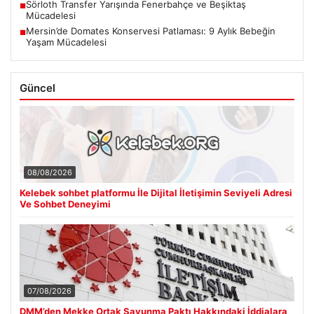
Sörloth Transfer Yarışında Fenerbahçe ve Beşiktaş
■
Mücadelesi
Mersin’de Domates Konservesi Patlaması: 9 Aylık Bebeğin
■
Yaşam Mücadelesi
Güncel
08/08/2026
Kelebek sohbet platformu İle Dijital İletişimin Seviyeli Adresi
Ve Sohbet Deneyimi
07/08/2026
DMM’den Mekke Ortak Savunma Paktı Hakkındaki İddialara