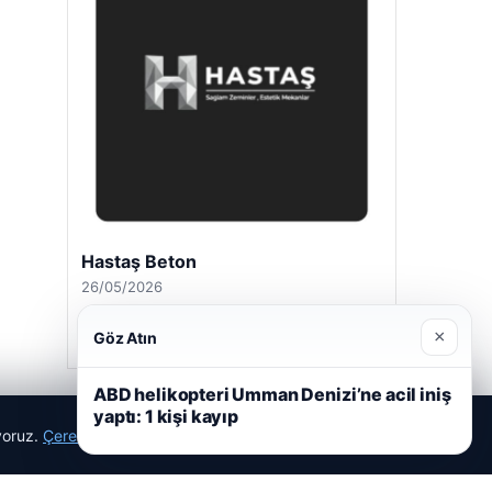
Hastaş Beton
26/05/2026
×
Göz Atın
ABD helikopteri Umman Denizi’ne acil iniş
yaptı: 1 kişi kayıp
ıyoruz.
Çerez Politikamız
Reddet
Kabul Et