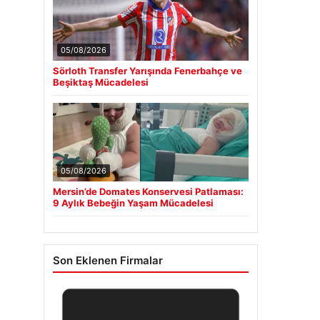
05/08/2026
Sörloth Transfer Yarışında Fenerbahçe ve
Beşiktaş Mücadelesi
05/08/2026
Mersin’de Domates Konservesi Patlaması:
9 Aylık Bebeğin Yaşam Mücadelesi
Son Eklenen Firmalar