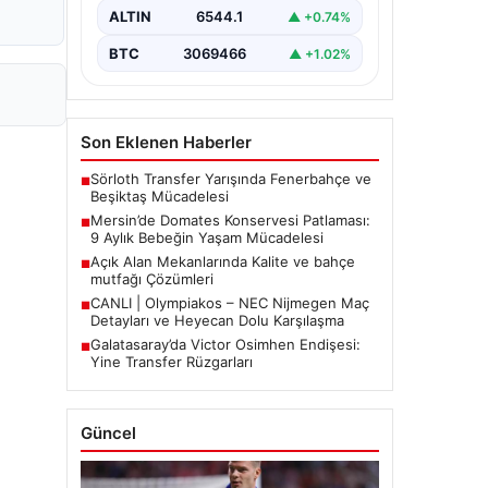
etkiledi. 19 Eylül 2023 tarihinde…
ALTIN
6544.1
▲ +0.74%
BTC
3069466
▲ +1.02%
Son Eklenen Haberler
Sörloth Transfer Yarışında Fenerbahçe ve
■
Beşiktaş Mücadelesi
Mersin’de Domates Konservesi Patlaması:
■
9 Aylık Bebeğin Yaşam Mücadelesi
Açık Alan Mekanlarında Kalite ve bahçe
■
mutfağı Çözümleri
CANLI | Olympiakos – NEC Nijmegen Maç
■
Detayları ve Heyecan Dolu Karşılaşma
Galatasaray’da Victor Osimhen Endişesi:
■
Yine Transfer Rüzgarları
Güncel