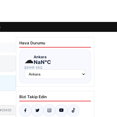
m
Hava Durumu
☁
Ankara
NaN°C
ŞEHIR SEÇ
Bizi Takip Edin
#25420