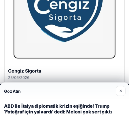
Cengiz Sigorta
23/06/2026
×
Göz Atın
Web sitemizi nasıl kullandığınızı daha iyi anlayabilmek,
deneyiminizi kişiselleştirmek ve geliştirmek amacıyla çerezler
kullanıyoruz.
Çerez Politikamız
ABD ile İtalya diplomatik krizin eşiğinde! Trump
‘Fotoğraf için yalvardı’ dedi: Meloni çok sert çıktı
Reddet
Kabul Et
© 2026 Kripto Para Haberleri