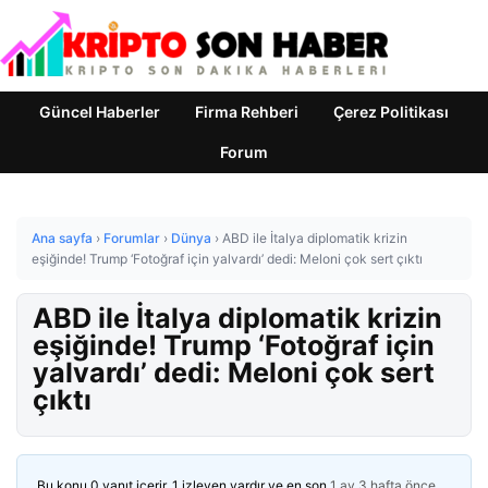
Güncel Haberler
Firma Rehberi
Çerez Politikası
Forum
Ana sayfa
›
Forumlar
›
Dünya
›
ABD ile İtalya diplomatik krizin
eşiğinde! Trump ‘Fotoğraf için yalvardı’ dedi: Meloni çok sert çıktı
ABD ile İtalya diplomatik krizin
eşiğinde! Trump ‘Fotoğraf için
yalvardı’ dedi: Meloni çok sert
çıktı
Bu konu 0 yanıt içerir, 1 izleyen vardır ve en son
1 ay 3 hafta önce