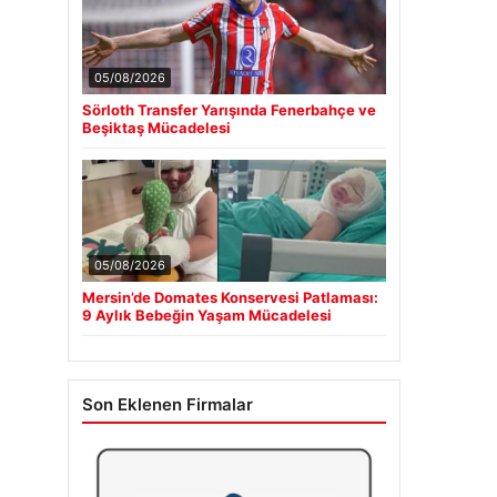
05/08/2026
Sörloth Transfer Yarışında Fenerbahçe ve
Beşiktaş Mücadelesi
05/08/2026
Mersin’de Domates Konservesi Patlaması:
9 Aylık Bebeğin Yaşam Mücadelesi
Son Eklenen Firmalar