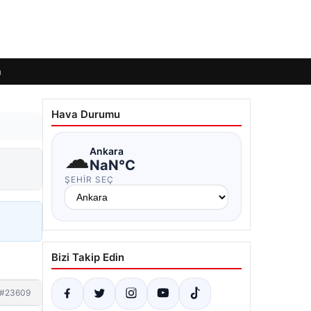
m
Hava Durumu
☁
Ankara
NaN°C
ŞEHIR SEÇ
Bizi Takip Edin
#23609