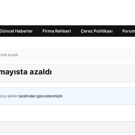
Güncel Haberler
Firma Rehberi
Çerez Politikası
Foru
ısta azaldı
 mayısta azaldı
önce
admin
tarafından güncellenmiştir.