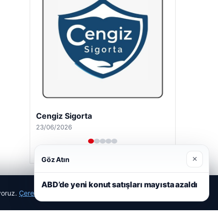
Cengiz Sigorta
23/06/2026
×
Göz Atın
ABD’de yeni konut satışları mayısta azaldı
ıyoruz.
Çerez Politikamız
Reddet
Kabul Et