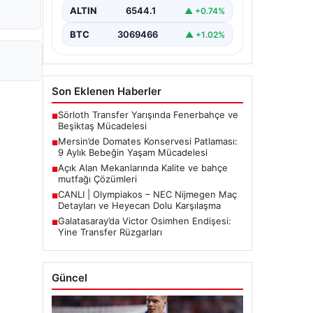
etkiledi. 19 Eylül 2023 tarihinde…
ALTIN
6544.1
▲ +0.74%
BTC
3069466
▲ +1.02%
Son Eklenen Haberler
Sörloth Transfer Yarışında Fenerbahçe ve
■
Beşiktaş Mücadelesi
Mersin’de Domates Konservesi Patlaması:
■
9 Aylık Bebeğin Yaşam Mücadelesi
Açık Alan Mekanlarında Kalite ve bahçe
■
mutfağı Çözümleri
CANLI | Olympiakos – NEC Nijmegen Maç
■
Detayları ve Heyecan Dolu Karşılaşma
Galatasaray’da Victor Osimhen Endişesi:
■
Yine Transfer Rüzgarları
Güncel