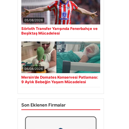
05/08/2026
Sörloth Transfer Yarışında Fenerbahçe ve
Beşiktaş Mücadelesi
05/08/2026
Mersin’de Domates Konservesi Patlaması:
9 Aylık Bebeğin Yaşam Mücadelesi
Son Eklenen Firmalar