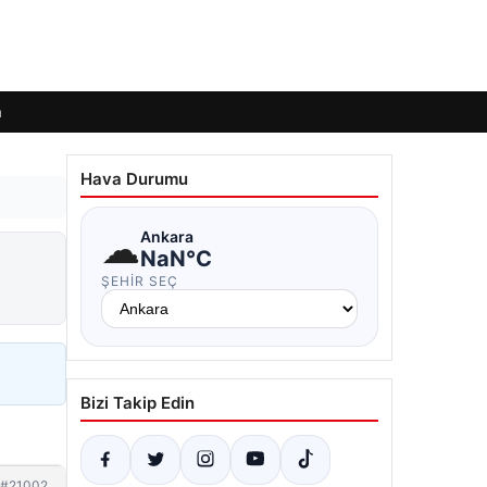
m
Hava Durumu
☁
Ankara
NaN°C
ŞEHIR SEÇ
Bizi Takip Edin
#21002