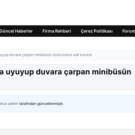
Güncel Haberler
Firma Rehberi
Çerez Politikası
Foru
uyup duvara çarpan minibüsün sürücüsüne adli kontrol
da uyuyup duvara çarpan minibüsün
 önce
admin
tarafından güncellenmiştir.