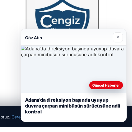
×
Göz Atın
Cengiz Sigorta
23/06/2026
Güncel Haberler
Adana’da direksiyon başında uyuyup
duvara çarpan minibüsün sürücüsüne adli
kontrol
ıyoruz.
Çerez Politikamız
Reddet
Kabul Et