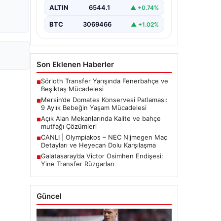
etkiledi. 19 Eylül 2023 tarihinde…
ALTIN
6544.1
▲ +0.74%
BTC
3069466
▲ +1.02%
Son Eklenen Haberler
Sörloth Transfer Yarışında Fenerbahçe ve
■
Beşiktaş Mücadelesi
Mersin’de Domates Konservesi Patlaması:
■
9 Aylık Bebeğin Yaşam Mücadelesi
Açık Alan Mekanlarında Kalite ve bahçe
■
mutfağı Çözümleri
CANLI | Olympiakos – NEC Nijmegen Maç
■
Detayları ve Heyecan Dolu Karşılaşma
Galatasaray’da Victor Osimhen Endişesi:
■
Yine Transfer Rüzgarları
Güncel