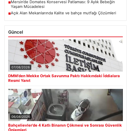
Mersin’de Domates Konservesi Patlaması: 9 Aylık Bebeğin
■
Yaşam Mücadelesi
Açık Alan Mekanlarında Kalite ve bahçe mutfağı Çözümleri
■
Güncel
07/08/2026
DMM’den Mekke Ortak Savunma Paktı Hakkındaki İddialara
Resmi Yanıt
06/08/2026
Bahçelievler’de 4 Katlı Binanın Çökmesi ve Sonrası Güvenlik
Önlemleri