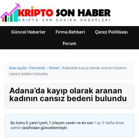
Güncel Haberler
Firma Rehberi
Çerez Politikası
Forum
Ana sayfa
›
Forumlar
›
Genel
›
Adana’da kayıp olarak aranan kadının
cansız bedeni bulundu
Adana’da kayıp olarak aranan
kadının cansız bedeni bulundu
Bu konu 0 yanıt içerir, 1 izleyen vardır ve en son
1 ay 3 hafta önce
admin
tarafından güncellenmiştir.