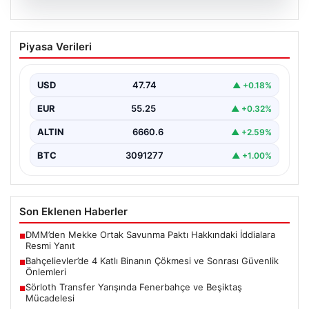
06.08.2026
Bahçelievler’de 4 Katlı Binanın Çökmesi
Piyasa Verileri
ve Sonrası Güvenlik Önlemleri
Bahçelievler ilçesinde, gece saatlerinde yaşanan olay,
bölge sakinleri ve yetkilileri korkutan anlara sahne oldu.
USD
47.74
▲ +0.18%
…
EUR
55.25
▲ +0.32%
ALTIN
6660.6
▲ +2.59%
BTC
3091277
▲ +1.00%
Son Eklenen Haberler
DMM’den Mekke Ortak Savunma Paktı Hakkındaki İddialara
■
Resmi Yanıt
Bahçelievler’de 4 Katlı Binanın Çökmesi ve Sonrası Güvenlik
■
Önlemleri
Sörloth Transfer Yarışında Fenerbahçe ve Beşiktaş
■
Mücadelesi