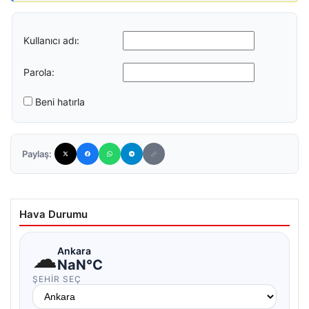
Kullanıcı adı:
Parola:
Beni hatırla
Paylaş:
Hava Durumu
☁
Ankara
NaN°C
ŞEHIR SEÇ