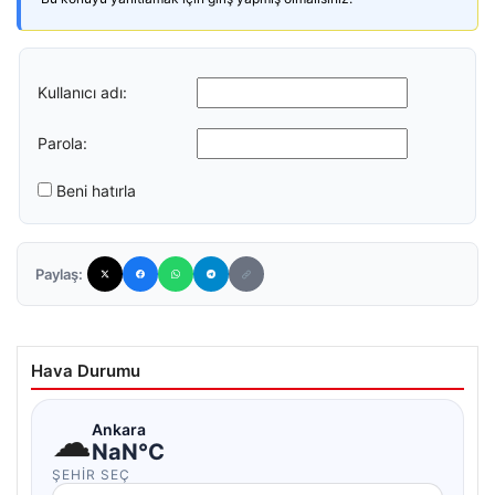
Kullanıcı adı:
Parola:
Beni hatırla
Paylaş:
Hava Durumu
☁
Ankara
NaN°C
ŞEHIR SEÇ