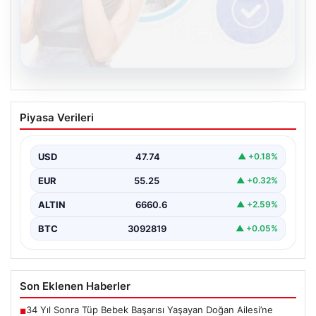
08.08.2026
Kelebek sohbet platformu İle Dijital
Piyasa Verileri
İletişimin Seviyeli Adresi Ve Sohbet
Deneyimi
USD
47.74
▲ +0.18%
Dijital ortamında insanların seviyeli bir şekilde iletişim
kurması ciddi bir değer barındırmaktadır. Halen pek…
EUR
55.25
▲ +0.32%
ALTIN
6660.6
▲ +2.59%
BTC
3092819
▲ +0.05%
Son Eklenen Haberler
34 Yıl Sonra Tüp Bebek Başarısı Yaşayan Doğan Ailesi’ne
■