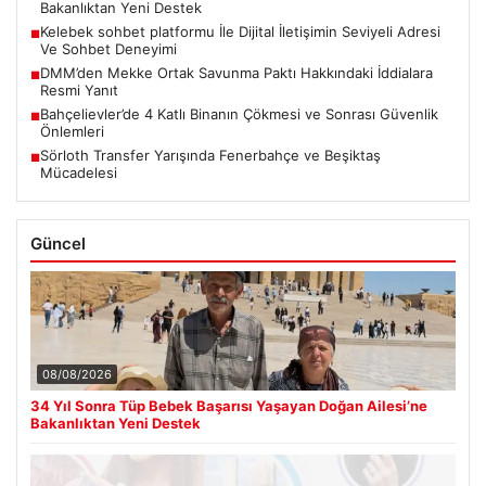
Bakanlıktan Yeni Destek
Kelebek sohbet platformu İle Dijital İletişimin Seviyeli Adresi
■
Ve Sohbet Deneyimi
DMM’den Mekke Ortak Savunma Paktı Hakkındaki İddialara
■
Resmi Yanıt
Bahçelievler’de 4 Katlı Binanın Çökmesi ve Sonrası Güvenlik
■
Önlemleri
Sörloth Transfer Yarışında Fenerbahçe ve Beşiktaş
■
Mücadelesi
Güncel
08/08/2026
34 Yıl Sonra Tüp Bebek Başarısı Yaşayan Doğan Ailesi’ne
Bakanlıktan Yeni Destek