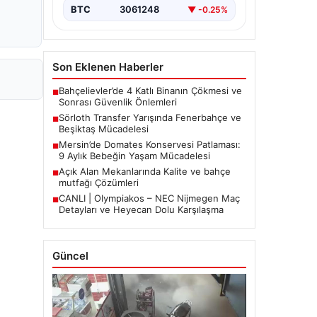
BTC
3061248
▼ -0.25%
Son Eklenen Haberler
Bahçelievler’de 4 Katlı Binanın Çökmesi ve
■
Sonrası Güvenlik Önlemleri
Sörloth Transfer Yarışında Fenerbahçe ve
■
Beşiktaş Mücadelesi
Mersin’de Domates Konservesi Patlaması:
■
9 Aylık Bebeğin Yaşam Mücadelesi
Açık Alan Mekanlarında Kalite ve bahçe
■
mutfağı Çözümleri
CANLI | Olympiakos – NEC Nijmegen Maç
■
Detayları ve Heyecan Dolu Karşılaşma
Güncel