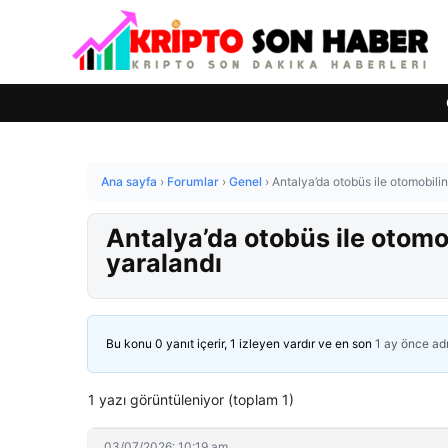
Ana sayfa
›
Forumlar
›
Genel
›
Antalya’da otobüs ile otomobilin 
Antalya’da otobüs ile otomobi
yaralandı
Bu konu 0 yanıt içerir, 1 izleyen vardır ve en son
1 ay önce
ad
1 yazı görüntüleniyor (toplam 1)
03/07/2026: 10:19 am