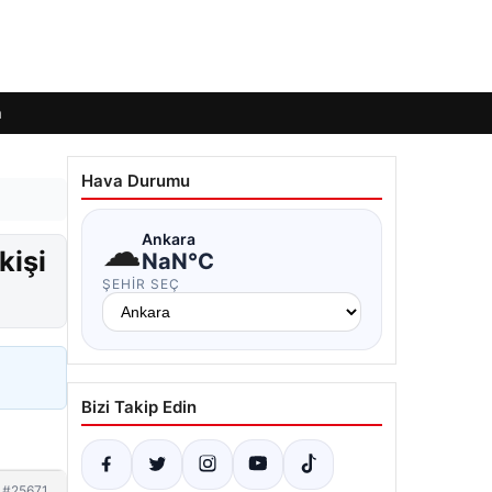
m
Hava Durumu
☁
Ankara
kişi
NaN°C
ŞEHIR SEÇ
Bizi Takip Edin
#25671