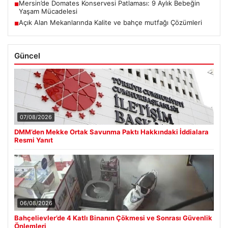
Mersin’de Domates Konservesi Patlaması: 9 Aylık Bebeğin
■
Yaşam Mücadelesi
Açık Alan Mekanlarında Kalite ve bahçe mutfağı Çözümleri
■
Güncel
07/08/2026
DMM’den Mekke Ortak Savunma Paktı Hakkındaki İddialara
Resmi Yanıt
06/08/2026
Bahçelievler’de 4 Katlı Binanın Çökmesi ve Sonrası Güvenlik
Önlemleri