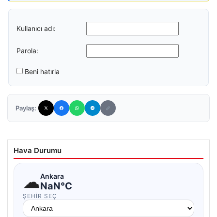
Kullanıcı adı:
Parola:
Beni hatırla
Paylaş:
Hava Durumu
☁
Ankara
NaN°C
ŞEHIR SEÇ