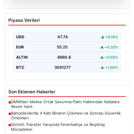
06.08.2026
Bahçelievler’de 4 Katlı Binanın Çökmesi
Piyasa Verileri
ve Sonrası Güvenlik Önlemleri
Bahçelievler ilçesinde, gece saatlerinde yaşanan olay,
bölge sakinleri ve yetkilileri korkutan anlara sahne oldu.
USD
47.74
▲ +0.18%
…
EUR
55.25
▲ +0.32%
ALTIN
6660.6
▲ +2.59%
BTC
3091277
▲ +1.00%
Son Eklenen Haberler
DMM’den Mekke Ortak Savunma Paktı Hakkındaki İddialara
■
Resmi Yanıt
Bahçelievler’de 4 Katlı Binanın Çökmesi ve Sonrası Güvenlik
■
Önlemleri
Sörloth Transfer Yarışında Fenerbahçe ve Beşiktaş
■
Mücadelesi