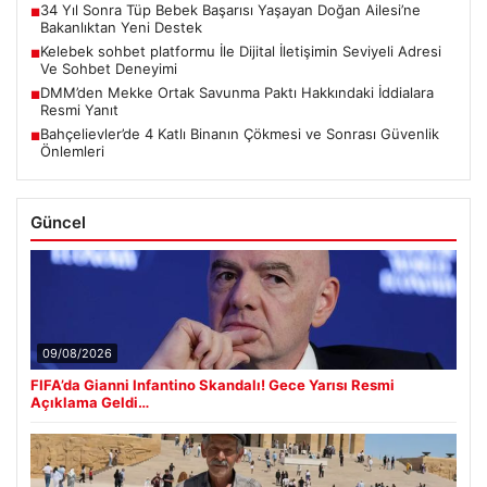
34 Yıl Sonra Tüp Bebek Başarısı Yaşayan Doğan Ailesi’ne
■
Bakanlıktan Yeni Destek
Kelebek sohbet platformu İle Dijital İletişimin Seviyeli Adresi
■
Ve Sohbet Deneyimi
DMM’den Mekke Ortak Savunma Paktı Hakkındaki İddialara
■
Resmi Yanıt
Bahçelievler’de 4 Katlı Binanın Çökmesi ve Sonrası Güvenlik
■
Önlemleri
Güncel
09/08/2026
FIFA’da Gianni Infantino Skandalı! Gece Yarısı Resmi
Açıklama Geldi…