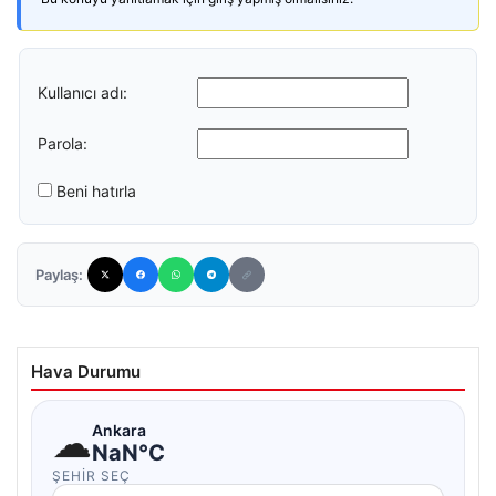
Kullanıcı adı:
Parola:
Beni hatırla
Paylaş:
Hava Durumu
☁
Ankara
NaN°C
ŞEHIR SEÇ