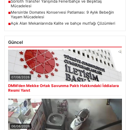
Sörloth Transfer Yarışında Fenerbahçe ve Beşiktaş
■
Mücadelesi
Mersin’de Domates Konservesi Patlaması: 9 Aylık Bebeğin
■
Yaşam Mücadelesi
Açık Alan Mekanlarında Kalite ve bahçe mutfağı Çözümleri
■
Güncel
07/08/2026
DMM’den Mekke Ortak Savunma Paktı Hakkındaki İddialara
Resmi Yanıt
06/08/2026