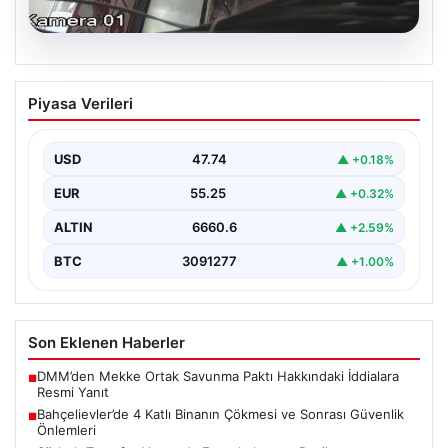
06.08.2026
Bahçelievler’de 4 Katlı Binanın Çökmesi
Piyasa Verileri
ve Sonrası Güvenlik Önlemleri
Bahçelievler ilçesinde, gece saatlerinde yaşanan olay,
bölge sakinleri ve yetkilileri korkutan anlara sahne oldu.
USD
47.74
▲ +0.18%
…
EUR
55.25
▲ +0.32%
ALTIN
6660.6
▲ +2.59%
BTC
3091277
▲ +1.00%
Son Eklenen Haberler
DMM’den Mekke Ortak Savunma Paktı Hakkındaki İddialara
■
Resmi Yanıt
Bahçelievler’de 4 Katlı Binanın Çökmesi ve Sonrası Güvenlik
■
Önlemleri