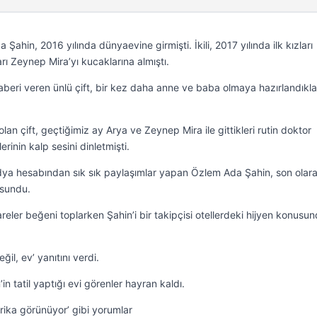
ahin, 2016 yılında dünyaevine girmişti. İkili, 2017 yılında ilk kızları
ları Zeynep Mira’yı kucaklarına almıştı.
beri veren ünlü çift, bir kez daha anne ve baba olmaya hazırlandıklar
olan çift, geçtiğimiz ay Arya ve Zeynep Mira ile gittikleri rutin doktor
rinin kalp sesini dinletmişti.
dya hesabından sık sık paylaşımlar yapan Özlem Ada Şahin, son olarak
 sundu.
reler beğeni toplarken Şahin’i bir takipçisi otellerdeki hijyen konusu
ğil, ev’ yanıtını verdi.
 tatil yaptığı evi görenler hayran kaldı.
rika görünüyor’ gibi yorumlar