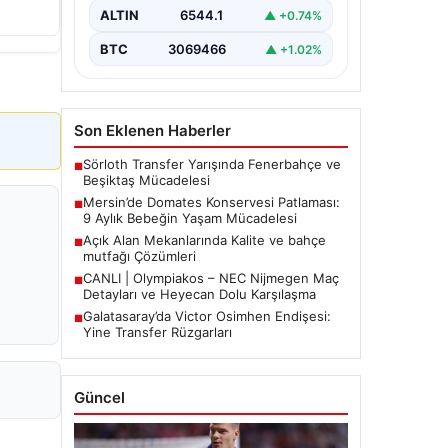
etkiledi. 19 Eylül 2023 tarihinde…
ALTIN
6544.1
▲ +0.74%
BTC
3069466
▲ +1.02%
Son Eklenen Haberler
Sörloth Transfer Yarışında Fenerbahçe ve
■
Beşiktaş Mücadelesi
Mersin’de Domates Konservesi Patlaması:
■
9 Aylık Bebeğin Yaşam Mücadelesi
Açık Alan Mekanlarında Kalite ve bahçe
■
mutfağı Çözümleri
CANLI | Olympiakos – NEC Nijmegen Maç
■
Detayları ve Heyecan Dolu Karşılaşma
Galatasaray’da Victor Osimhen Endişesi:
■
Yine Transfer Rüzgarları
Güncel