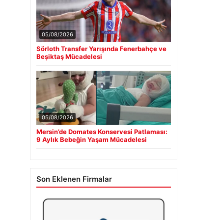
05/08/2026
Sörloth Transfer Yarışında Fenerbahçe ve
Beşiktaş Mücadelesi
05/08/2026
Mersin’de Domates Konservesi Patlaması:
9 Aylık Bebeğin Yaşam Mücadelesi
Son Eklenen Firmalar