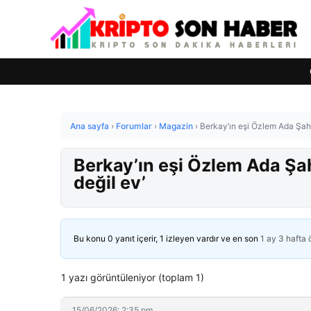
Ana sayfa
›
Forumlar
›
Magazin
›
Berkay’ın eşi Özlem Ada Şahin
Berkay’ın eşi Özlem Ada Şahi
değil ev’
Bu konu 0 yanıt içerir, 1 izleyen vardır ve en son
1 ay 3 hafta
1 yazı görüntüleniyor (toplam 1)
15/06/2026: 2:35 pm