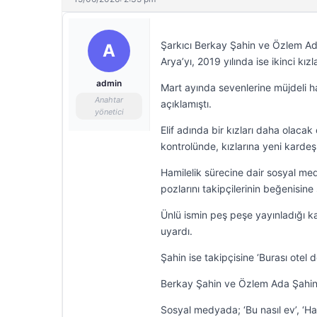
Şarkıcı Berkay Şahin ve Özlem Ada Ş
A
Arya’yı, 2019 yılında ise ikinci kız
admin
Mart ayında sevenlerine müjdeli ha
Anahtar
açıklamıştı.
yönetici
Elif adında bir kızları daha olacak 
kontrolünde, kızlarına yeni kardeşle
Hamilelik sürecine dair sosyal me
pozlarını takipçilerinin beğenisine
Ünlü ismin peş peşe yayınladığı ka
uyardı.
Şahin ise takipçisine ‘Burası otel de
Berkay Şahin ve Özlem Ada Şahin’in
Sosyal medyada; ‘Bu nasıl ev’, ‘Ha