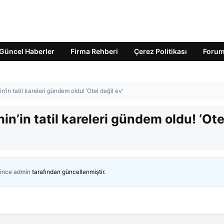
Güncel Haberler
Firma Rehberi
Çerez Politikası
Foru
’in tatil kareleri gündem oldu! ‘Otel değil ev’
n’in tatil kareleri gündem oldu! ‘Ote
 önce
admin
tarafından güncellenmiştir.