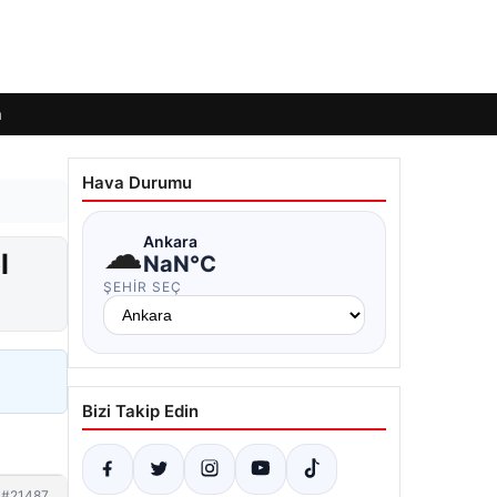
m
Hava Durumu
☁
Ankara
l
NaN°C
ŞEHIR SEÇ
Bizi Takip Edin
#21487