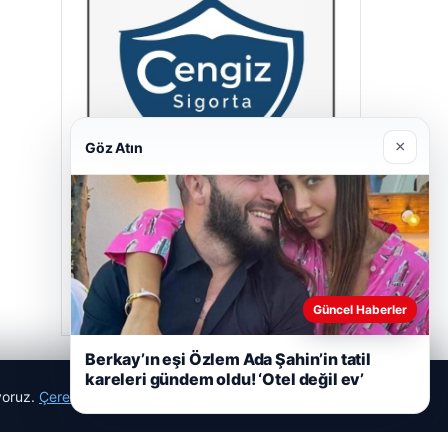
×
Göz Atın
Cengiz Sigorta
23/06/2026
Güncel Haberler
Berkay’ın eşi Özlem Ada Şahin’in tatil
kareleri gündem oldu! ‘Otel değil ev’
ıyoruz.
Çerez Politikamız
Reddet
Kabul Et