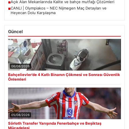
Açık Alan Mekanlarında Kalite ve bahçe mutfağı Çözümleri
■
CANLI | Olympiakos – NEC Nijmegen Maç Detayları ve
■
Heyecan Dolu Karşılaşma
Güncel
06/08/2026
Bahçelievler’de 4 Katlı Binanın Çökmesi ve Sonrası Güvenlik
Önlemleri
05/08/2026
Sörloth Transfer Yarışında Fenerbahçe ve Beşiktaş
Mücadelesi