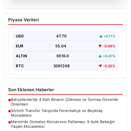
05.08.2026
Sörloth Transfer Yarışında Fenerbahçe
Piyasa Verileri
ve Beşiktaş Mücadelesi
Türkiye'de transfer dönemi yoğun bir rekabet ortamına
sahne olurken, Süper Lig’in iki büyük devi,…
USD
47.70
▲ +0.11%
EUR
55.04
▼ -0.06%
ALTIN
6519.0
▲ +0.41%
BTC
3061248
▼ -0.25%
Son Eklenen Haberler
Bahçelievler’de 4 Katlı Binanın Çökmesi ve Sonrası Güvenlik
■
Önlemleri
Sörloth Transfer Yarışında Fenerbahçe ve Beşiktaş
■
Mücadelesi
Mersin’de Domates Konservesi Patlaması: 9 Aylık Bebeğin
■
Yaşam Mücadelesi