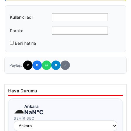
Kullanıcı adı:
Parola:
Beni hatırla
Paylaş:
Hava Durumu
☁
Ankara
NaN°C
ŞEHIR SEÇ