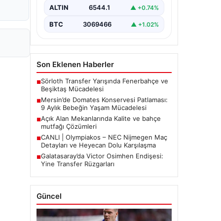
etkiledi. 19 Eylül 2023 tarihinde…
ALTIN
6544.1
▲ +0.74%
BTC
3069466
▲ +1.02%
Son Eklenen Haberler
Sörloth Transfer Yarışında Fenerbahçe ve
■
Beşiktaş Mücadelesi
Mersin’de Domates Konservesi Patlaması:
■
9 Aylık Bebeğin Yaşam Mücadelesi
Açık Alan Mekanlarında Kalite ve bahçe
■
mutfağı Çözümleri
CANLI | Olympiakos – NEC Nijmegen Maç
■
Detayları ve Heyecan Dolu Karşılaşma
Galatasaray’da Victor Osimhen Endişesi:
■
Yine Transfer Rüzgarları
Güncel