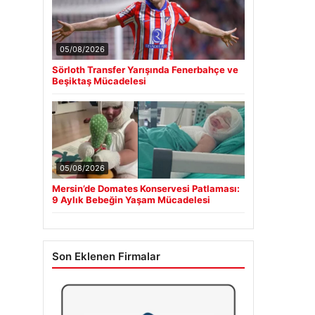
05/08/2026
Sörloth Transfer Yarışında Fenerbahçe ve
Beşiktaş Mücadelesi
05/08/2026
Mersin’de Domates Konservesi Patlaması:
9 Aylık Bebeğin Yaşam Mücadelesi
Son Eklenen Firmalar