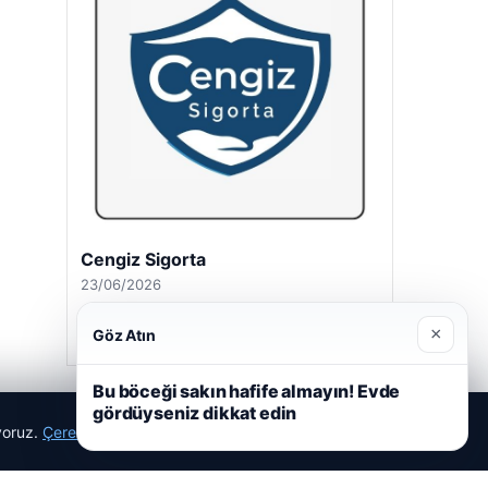
Cengiz Sigorta
23/06/2026
×
Göz Atın
Bu böceği sakın hafife almayın! Evde
gördüyseniz dikkat edin
ıyoruz.
Çerez Politikamız
Reddet
Kabul Et