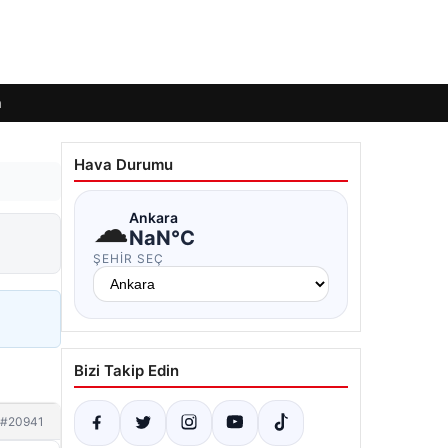
m
Hava Durumu
☁
Ankara
NaN°C
ŞEHIR SEÇ
Bizi Takip Edin
#20941