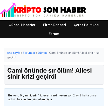
Güncel Haberler
Firma Rehberi
Çerez Politikası
Forum
Ana sayfa
›
Forumlar
›
Dünya
›
Cami önünde sır ölüm! Ailesi sinir krizi
geçirdi
Cami önünde sır ölüm! Ailesi
sinir krizi geçirdi
Bu konu 0 yanıt içerir, 1 izleyen vardır ve en son
2 ay 2 hafta önce
admin
tarafından güncellenmiştir.