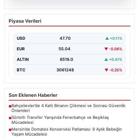
05.08.2026
Sörloth Transfer Yarışında Fenerbahçe
Piyasa Verileri
ve Beşiktaş Mücadelesi
Türkiye'de transfer dönemi yoğun bir rekabet ortamına
sahne olurken, Süper Lig’in iki büyük devi,…
USD
47.70
▲ +0.11%
EUR
55.04
▼ -0.06%
ALTIN
6519.0
▲ +0.41%
BTC
3061248
▼ -0.25%
Son Eklenen Haberler
Bahçelievler’de 4 Katlı Binanın Çökmesi ve Sonrası Güvenlik
■
Önlemleri
Sörloth Transfer Yarışında Fenerbahçe ve Beşiktaş
■
Mücadelesi
Mersin’de Domates Konservesi Patlaması: 9 Aylık Bebeğin
■
Yaşam Mücadelesi