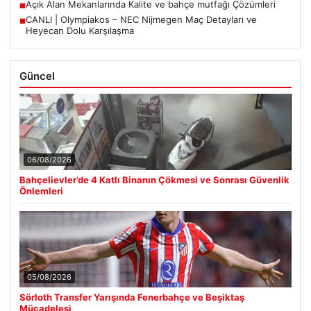
Açık Alan Mekanlarında Kalite ve bahçe mutfağı Çözümleri
■
CANLI | Olympiakos – NEC Nijmegen Maç Detayları ve
■
Heyecan Dolu Karşılaşma
Güncel
06/08/2026
Bahçelievler’de 4 Katlı Binanın Çökmesi ve Sonrası Güvenlik
Önlemleri
05/08/2026
Sörloth Transfer Yarışında Fenerbahçe ve Beşiktaş
Mücadelesi