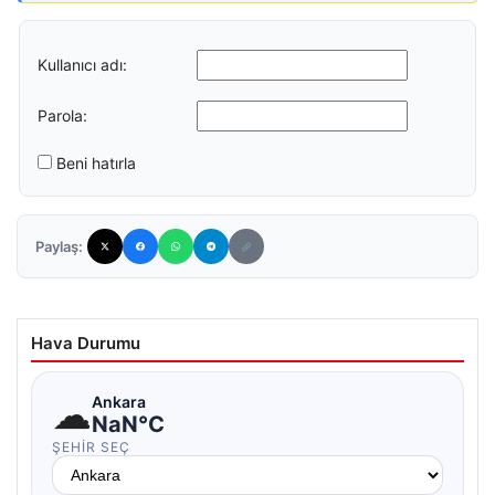
Kullanıcı adı:
Parola:
Beni hatırla
Paylaş:
Hava Durumu
☁
Ankara
NaN°C
ŞEHIR SEÇ