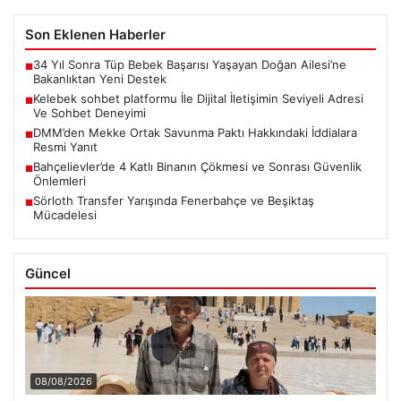
Son Eklenen Haberler
34 Yıl Sonra Tüp Bebek Başarısı Yaşayan Doğan Ailesi’ne
■
Bakanlıktan Yeni Destek
Kelebek sohbet platformu İle Dijital İletişimin Seviyeli Adresi
■
Ve Sohbet Deneyimi
DMM’den Mekke Ortak Savunma Paktı Hakkındaki İddialara
■
Resmi Yanıt
Bahçelievler’de 4 Katlı Binanın Çökmesi ve Sonrası Güvenlik
■
Önlemleri
Sörloth Transfer Yarışında Fenerbahçe ve Beşiktaş
■
Mücadelesi
Güncel
08/08/2026