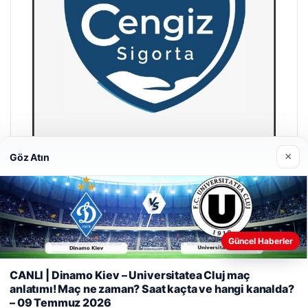
×
Göz Atın
Hastaş Beton
26/05/2026
Güncel Haberler
Web sitemizi nasıl kullandığınızı daha iyi anlayabilmek,
deneyiminizi kişiselleştirmek ve geliştirmek amacıyla çerezler
CANLI | Dinamo Kiev – Universitatea Cluj maç
kullanıyoruz.
Çerez Politikamız
anlatımı! Maç ne zaman? Saat kaçta ve hangi kanalda?
– 09 Temmuz 2026
Reddet
Kabul Et
© 2026 Kripto Para Haberleri