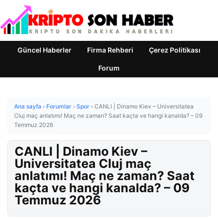
Güncel Haberler
Firma Rehberi
Çerez Politikası
Forum
Ana sayfa
›
Forumlar
›
Spor
›
CANLI | Dinamo Kiev – Universitatea
Cluj maç anlatımı! Maç ne zaman? Saat kaçta ve hangi kanalda? – 09
Temmuz 2026
CANLI | Dinamo Kiev –
Universitatea Cluj maç
anlatımı! Maç ne zaman? Saat
kaçta ve hangi kanalda? – 09
Temmuz 2026