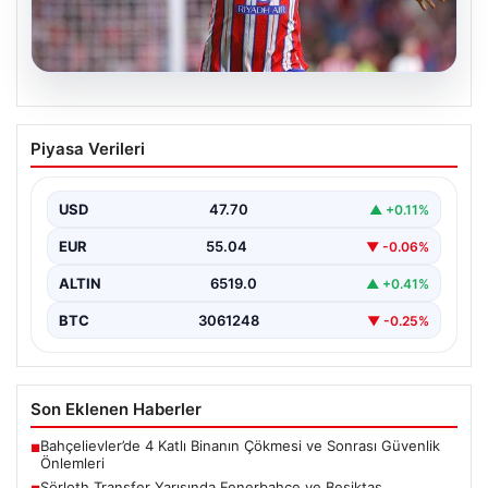
05.08.2026
Sörloth Transfer Yarışında Fenerbahçe
Piyasa Verileri
ve Beşiktaş Mücadelesi
Türkiye'de transfer dönemi yoğun bir rekabet ortamına
sahne olurken, Süper Lig’in iki büyük devi,…
USD
47.70
▲ +0.11%
EUR
55.04
▼ -0.06%
ALTIN
6519.0
▲ +0.41%
BTC
3061248
▼ -0.25%
Son Eklenen Haberler
Bahçelievler’de 4 Katlı Binanın Çökmesi ve Sonrası Güvenlik
■
Önlemleri
Sörloth Transfer Yarışında Fenerbahçe ve Beşiktaş