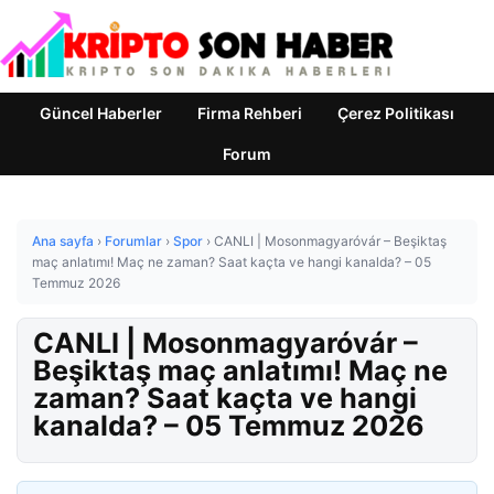
Güncel Haberler
Firma Rehberi
Çerez Politikası
Forum
Ana sayfa
›
Forumlar
›
Spor
›
CANLI | Mosonmagyaróvár – Beşiktaş
maç anlatımı! Maç ne zaman? Saat kaçta ve hangi kanalda? – 05
Temmuz 2026
CANLI | Mosonmagyaróvár –
Beşiktaş maç anlatımı! Maç ne
zaman? Saat kaçta ve hangi
kanalda? – 05 Temmuz 2026