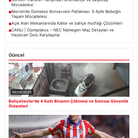
■
Mücadelesi
Mersin’de Domates Konservesi Patlaması: 9 Aylık Bebeğin
■
Yaşam Mücadelesi
Açık Alan Mekanlarında Kalite ve bahçe mutfağı Çözümleri
■
CANLI | Olympiakos – NEC Nijmegen Maç Detayları ve
■
Heyecan Dolu Karşılaşma
Güncel
06/08/2026
Bahçelievler’de 4 Katlı Binanın Çökmesi ve Sonrası Güvenlik
Önlemleri