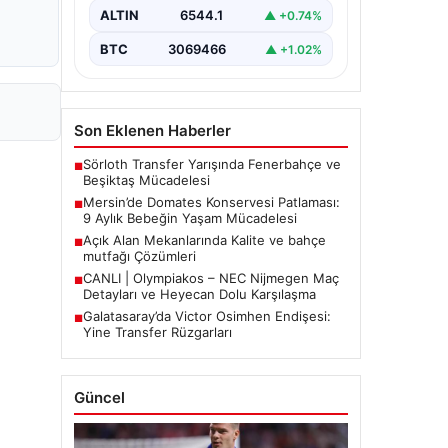
etkiledi. 19 Eylül 2023 tarihinde…
ALTIN
6544.1
▲ +0.74%
BTC
3069466
▲ +1.02%
Son Eklenen Haberler
Sörloth Transfer Yarışında Fenerbahçe ve
■
Beşiktaş Mücadelesi
Mersin’de Domates Konservesi Patlaması:
■
9 Aylık Bebeğin Yaşam Mücadelesi
Açık Alan Mekanlarında Kalite ve bahçe
■
mutfağı Çözümleri
CANLI | Olympiakos – NEC Nijmegen Maç
■
Detayları ve Heyecan Dolu Karşılaşma
Galatasaray’da Victor Osimhen Endişesi:
■
Yine Transfer Rüzgarları
Güncel