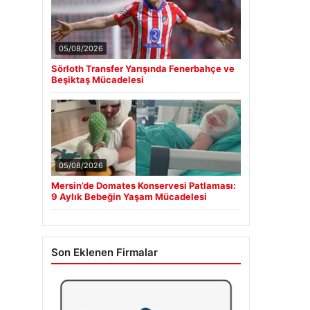
05/08/2026
Sörloth Transfer Yarışında Fenerbahçe ve
Beşiktaş Mücadelesi
05/08/2026
Mersin’de Domates Konservesi Patlaması:
9 Aylık Bebeğin Yaşam Mücadelesi
Son Eklenen Firmalar