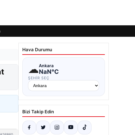
m
Hava Durumu
☁
Ankara
at
NaN°C
ŞEHIR SEÇ
Bizi Takip Edin
#26860