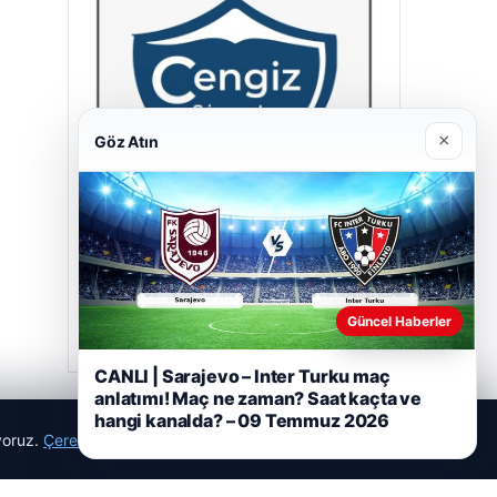
×
Göz Atın
Cengiz Sigorta
23/06/2026
Güncel Haberler
CANLI | Sarajevo – Inter Turku maç
anlatımı! Maç ne zaman? Saat kaçta ve
hangi kanalda? – 09 Temmuz 2026
ıyoruz.
Çerez Politikamız
Reddet
Kabul Et