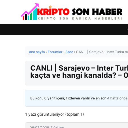
Ana sayfa
›
Forumlar
›
Spor
›
CANLI | Sarajevo – Inter Turku
CANLI | Sarajevo – Inter T
kaçta ve hangi kanalda? –
Bu konu 0 yanıt içerir, 1 izleyen vardır ve en son
4 hafta önce
1 yazı görüntüleniyor (toplam 1)
09/07/2026: 7:04 am