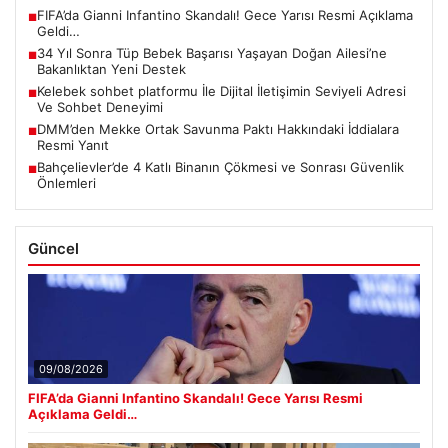
FIFA’da Gianni Infantino Skandalı! Gece Yarısı Resmi Açıklama
■
Geldi…
34 Yıl Sonra Tüp Bebek Başarısı Yaşayan Doğan Ailesi’ne
■
Bakanlıktan Yeni Destek
Kelebek sohbet platformu İle Dijital İletişimin Seviyeli Adresi
■
Ve Sohbet Deneyimi
DMM’den Mekke Ortak Savunma Paktı Hakkındaki İddialara
■
Resmi Yanıt
Bahçelievler’de 4 Katlı Binanın Çökmesi ve Sonrası Güvenlik
■
Önlemleri
Güncel
09/08/2026
FIFA’da Gianni Infantino Skandalı! Gece Yarısı Resmi
Açıklama Geldi…