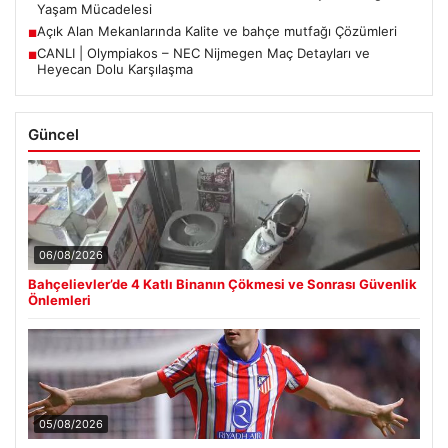
Yaşam Mücadelesi
Açık Alan Mekanlarında Kalite ve bahçe mutfağı Çözümleri
■
CANLI | Olympiakos – NEC Nijmegen Maç Detayları ve
■
Heyecan Dolu Karşılaşma
Güncel
06/08/2026
Bahçelievler’de 4 Katlı Binanın Çökmesi ve Sonrası Güvenlik
Önlemleri
05/08/2026