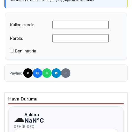
Kullanıcı adı:
Parola:
Beni hatırla
Paylaş:
Hava Durumu
☁
Ankara
NaN°C
ŞEHIR SEÇ