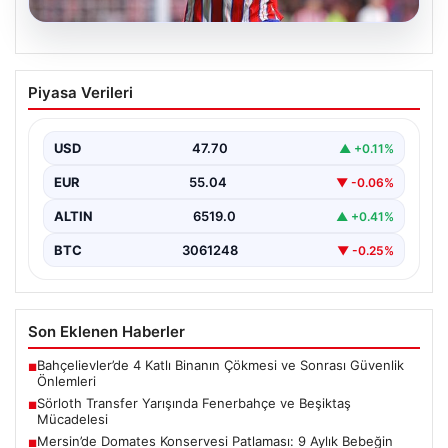
05.08.2026
Sörloth Transfer Yarışında Fenerbahçe
Piyasa Verileri
ve Beşiktaş Mücadelesi
Türkiye'de transfer dönemi yoğun bir rekabet ortamına
sahne olurken, Süper Lig’in iki büyük devi,…
USD
47.70
▲ +0.11%
EUR
55.04
▼ -0.06%
ALTIN
6519.0
▲ +0.41%
BTC
3061248
▼ -0.25%
Son Eklenen Haberler
Bahçelievler’de 4 Katlı Binanın Çökmesi ve Sonrası Güvenlik
■
Önlemleri
Sörloth Transfer Yarışında Fenerbahçe ve Beşiktaş
■
Mücadelesi
Mersin’de Domates Konservesi Patlaması: 9 Aylık Bebeğin
■