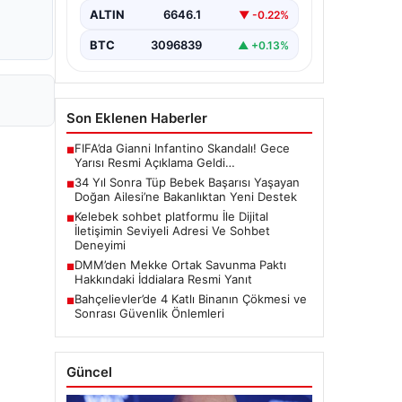
34. yılında tüp bebek yöntemiyle…
ALTIN
6646.1
▼ -0.22%
BTC
3096839
▲ +0.13%
Son Eklenen Haberler
FIFA’da Gianni Infantino Skandalı! Gece
■
Yarısı Resmi Açıklama Geldi…
34 Yıl Sonra Tüp Bebek Başarısı Yaşayan
■
Doğan Ailesi’ne Bakanlıktan Yeni Destek
Kelebek sohbet platformu İle Dijital
■
İletişimin Seviyeli Adresi Ve Sohbet
Deneyimi
DMM’den Mekke Ortak Savunma Paktı
■
Hakkındaki İddialara Resmi Yanıt
Bahçelievler’de 4 Katlı Binanın Çökmesi ve
■
Sonrası Güvenlik Önlemleri
Güncel