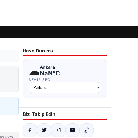
m
Hava Durumu
☁
Ankara
NaN°C
ŞEHIR SEÇ
Bizi Takip Edin
#25073