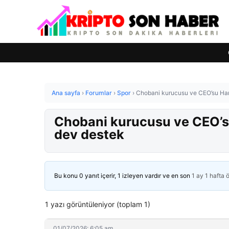
Ana sayfa
›
Forumlar
›
Spor
›
Chobani kurucusu ve CEO’su Ham
Chobani kurucusu ve CEO’s
dev destek
Bu konu 0 yanıt içerir, 1 izleyen vardır ve en son
1 ay 1 hafta 
1 yazı görüntüleniyor (toplam 1)
01/07/2026: 6:05 am