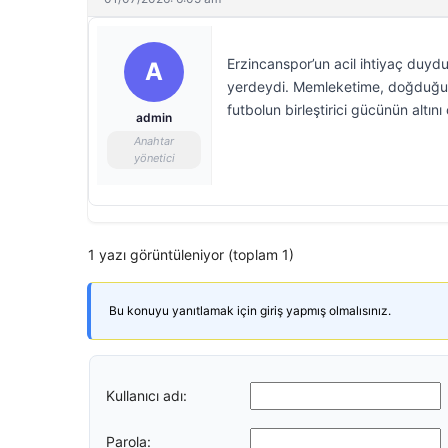
Erzincanspor’un acil ihtiyaç duy
A
yerdeydi. Memleketime, doğduğum 
futbolun birleştirici gücünün altı
admin
Anahtar
yönetici
1 yazı görüntüleniyor (toplam 1)
Bu konuyu yanıtlamak için giriş yapmış olmalısınız.
Kullanıcı adı:
Parola: