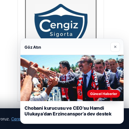
×
Göz Atın
Cengiz Sigorta
23/06/2026
Güncel Haberler
Chobani kurucusu ve CEO’su Hamdi
Ulukaya’dan Erzincanspor’a dev destek
ıyoruz.
Çerez Politikamız
Reddet
Kabul Et