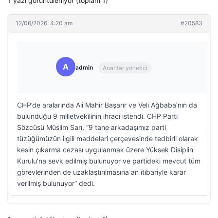
1 yazı görüntüleniyor (toplam 1)
12/06/2026: 4:20 am
#20583
A
admin
Anahtar yönetici
CHP’de aralarında Ali Mahir Başarır ve Veli Ağbaba’nın da
bulunduğu 9 milletvekilinin ihracı istendi. CHP Parti
Sözcüsü Müslim Sarı, “9 tane arkadaşımız parti
tüzüğümüzün ilgili maddeleri çerçevesinde tedbirli olarak
kesin çıkarma cezası uygulanmak üzere Yüksek Disiplin
Kurulu’na sevk edilmiş bulunuyor ve partideki mevcut tüm
görevlerinden de uzaklaştırılmasına an itibariyle karar
verilmiş bulunuyor” dedi.