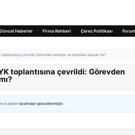
Güncel Haberler
Firma Rehberi
Çerez Politikası
Foru
 toplantısına çevrildi: Görevden almalar ve atamalar olacak mı?
YK toplantısına çevrildi: Görevden
 mı?
 önce
admin
tarafından güncellenmiştir.