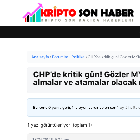
Ana sayfa
›
Forumlar
›
Politika
›
CHP’de kritik gün! Gözler MYK
CHP’de kritik gün! Gözler M
almalar ve atamalar olacak
Bu konu 0 yanıt içerir, 1 izleyen vardır ve en son
1 ay 2 hafta
1 yazı görüntüleniyor (toplam 1)
18/06/2026: 5:04 pm