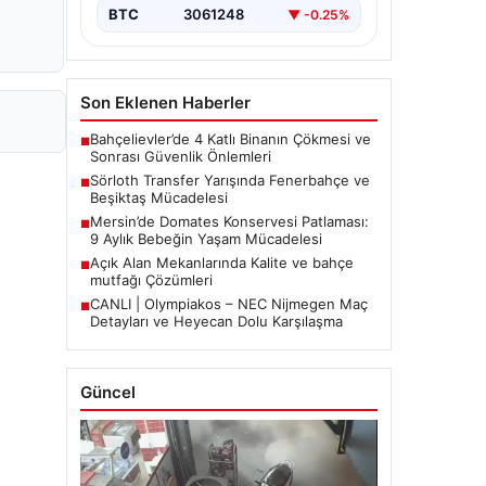
BTC
3061248
▼ -0.25%
Son Eklenen Haberler
Bahçelievler’de 4 Katlı Binanın Çökmesi ve
■
Sonrası Güvenlik Önlemleri
Sörloth Transfer Yarışında Fenerbahçe ve
■
Beşiktaş Mücadelesi
Mersin’de Domates Konservesi Patlaması:
■
9 Aylık Bebeğin Yaşam Mücadelesi
Açık Alan Mekanlarında Kalite ve bahçe
■
mutfağı Çözümleri
CANLI | Olympiakos – NEC Nijmegen Maç
■
Detayları ve Heyecan Dolu Karşılaşma
Güncel