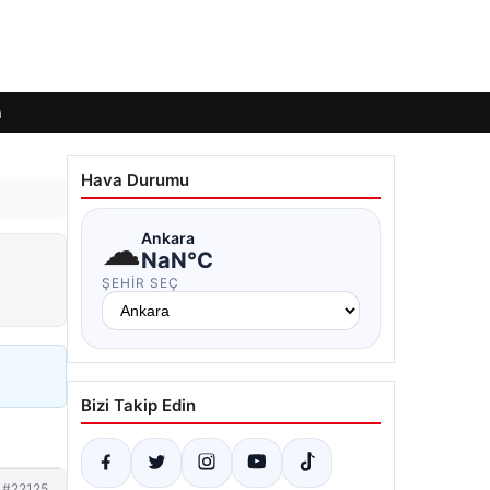
m
Hava Durumu
☁
Ankara
NaN°C
ŞEHIR SEÇ
Bizi Takip Edin
#22125