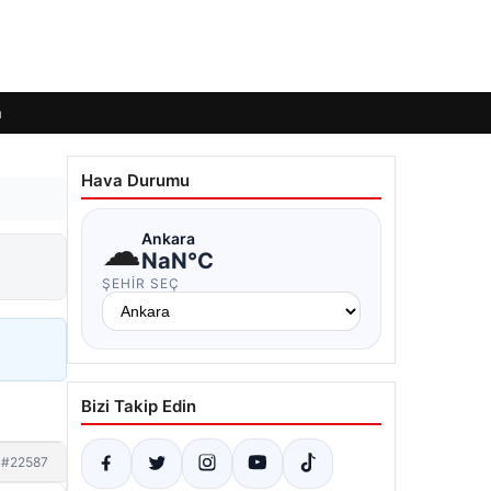
m
Hava Durumu
☁
Ankara
NaN°C
ŞEHIR SEÇ
Bizi Takip Edin
#22587