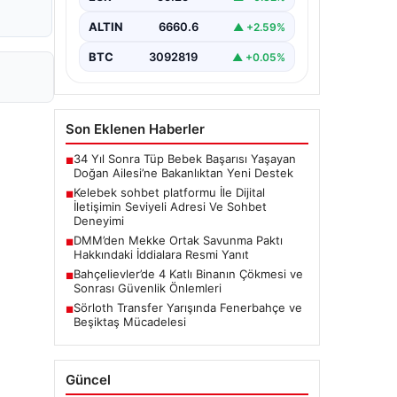
bir şekilde iletişim kurması ciddi bir
değer barındırmaktadır. Halen pek…
ALTIN
6660.6
▲ +2.59%
BTC
3092819
▲ +0.05%
Son Eklenen Haberler
34 Yıl Sonra Tüp Bebek Başarısı Yaşayan
■
Doğan Ailesi’ne Bakanlıktan Yeni Destek
Kelebek sohbet platformu İle Dijital
■
İletişimin Seviyeli Adresi Ve Sohbet
Deneyimi
DMM’den Mekke Ortak Savunma Paktı
■
Hakkındaki İddialara Resmi Yanıt
Bahçelievler’de 4 Katlı Binanın Çökmesi ve
■
Sonrası Güvenlik Önlemleri
Sörloth Transfer Yarışında Fenerbahçe ve
■
Beşiktaş Mücadelesi
Güncel