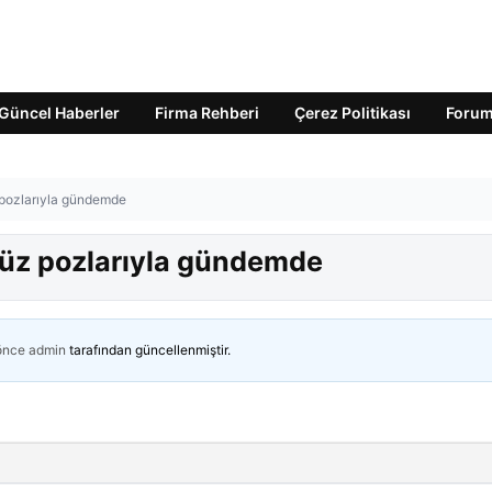
Güncel Haberler
Firma Rehberi
Çerez Politikası
Foru
 pozlarıyla gündemde
süz pozlarıyla gündemde
 önce
admin
tarafından güncellenmiştir.