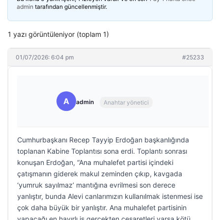
admin
tarafından güncellenmiştir.
1 yazı görüntüleniyor (toplam 1)
01/07/2026: 6:04 pm
#25233
A
admin
Anahtar yönetici
Cumhurbaşkanı Recep Tayyip Erdoğan başkanlığında
toplanan Kabine Toplantısı sona erdi. Toplantı sonrası
konuşan Erdoğan, “Ana muhalefet partisi içindeki
çatışmanın giderek makul zeminden çıkıp, kavgada
‘yumruk sayılmaz’ mantığına evrilmesi son derece
yanlıştır, bunda Alevi canlarımızın kullanılmak istenmesi ise
çok daha büyük bir yanlıştır. Ana muhalefet partisinin
yapacağı en hayırlı iş gerçekten cesaretleri varsa kötü