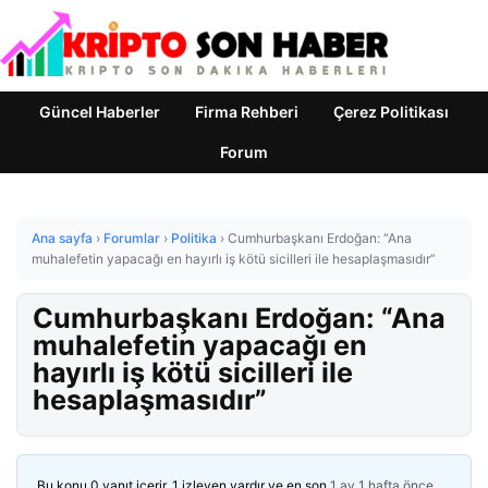
Güncel Haberler
Firma Rehberi
Çerez Politikası
Forum
Ana sayfa
›
Forumlar
›
Politika
›
Cumhurbaşkanı Erdoğan: “Ana
muhalefetin yapacağı en hayırlı iş kötü sicilleri ile hesaplaşmasıdır”
Cumhurbaşkanı Erdoğan: “Ana
muhalefetin yapacağı en
hayırlı iş kötü sicilleri ile
hesaplaşmasıdır”
Bu konu 0 yanıt içerir, 1 izleyen vardır ve en son
1 ay 1 hafta önce