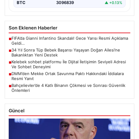
BTC
3096839
▲ +0.13%
Son Eklenen Haberler
FIFA’da Gianni Infantino Skandalı! Gece Yarısı Resmi Açıklama
■
Geldi…
34 Yıl Sonra Tüp Bebek Başarısı Yaşayan Doğan Ailesi’ne
■
Bakanlıktan Yeni Destek
Kelebek sohbet platformu İle Dijital İletişimin Seviyeli Adresi
■
Ve Sohbet Deneyimi
DMM’den Mekke Ortak Savunma Paktı Hakkındaki İddialara
■
Resmi Yanıt
Bahçelievler’de 4 Katlı Binanın Çökmesi ve Sonrası Güvenlik
■
Önlemleri
Güncel