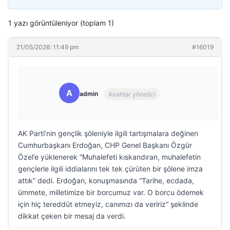
1 yazı görüntüleniyor (toplam 1)
21/05/2026: 11:49 pm
#16019
A
admin
Anahtar yönetici
AK Parti’nin gençlik şöleniyle ilgili tartışmalara değinen
Cumhurbaşkanı Erdoğan, CHP Genel Başkanı Özgür
Özel’e yüklenerek “Muhalefeti kıskandıran, muhalefetin
gençlerle ilgili iddialarını tek tek çürüten bir şölene imza
attık” dedi. Erdoğan, konuşmasında “Tarihe, ecdada,
ümmete, milletimize bir borcumuz var. O borcu ödemek
için hiç tereddüt etmeyiz, canımızı da veririz” şeklinde
dikkat çeken bir mesaj da verdi.