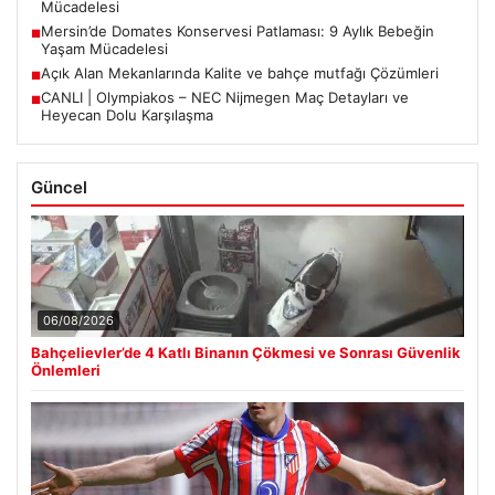
Mücadelesi
Mersin’de Domates Konservesi Patlaması: 9 Aylık Bebeğin
■
Yaşam Mücadelesi
Açık Alan Mekanlarında Kalite ve bahçe mutfağı Çözümleri
■
CANLI | Olympiakos – NEC Nijmegen Maç Detayları ve
■
Heyecan Dolu Karşılaşma
Güncel
06/08/2026
Bahçelievler’de 4 Katlı Binanın Çökmesi ve Sonrası Güvenlik
Önlemleri