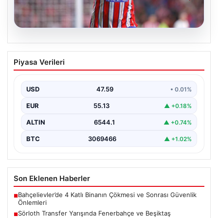
05.08.2026
Sörloth Transfer Yarışında Fenerbahçe
Piyasa Verileri
ve Beşiktaş Mücadelesi
Türkiye'de transfer dönemi yoğun bir rekabet ortamına
sahne olurken, Süper Lig’in iki büyük devi,…
USD
47.59
• 0.01%
EUR
55.13
▲ +0.18%
ALTIN
6544.1
▲ +0.74%
BTC
3069466
▲ +1.02%
Son Eklenen Haberler
Bahçelievler’de 4 Katlı Binanın Çökmesi ve Sonrası Güvenlik
■
Önlemleri
Sörloth Transfer Yarışında Fenerbahçe ve Beşiktaş
■