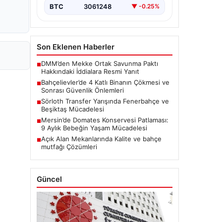
BTC
3061248
▼ -0.25%
Son Eklenen Haberler
DMM’den Mekke Ortak Savunma Paktı
■
Hakkındaki İddialara Resmi Yanıt
Bahçelievler’de 4 Katlı Binanın Çökmesi ve
■
Sonrası Güvenlik Önlemleri
Sörloth Transfer Yarışında Fenerbahçe ve
■
Beşiktaş Mücadelesi
Mersin’de Domates Konservesi Patlaması:
■
9 Aylık Bebeğin Yaşam Mücadelesi
Açık Alan Mekanlarında Kalite ve bahçe
■
mutfağı Çözümleri
Güncel