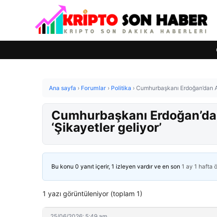
Ana sayfa
›
Forumlar
›
Politika
›
Cumhurbaşkanı Erdoğan’dan AK 
Cumhurbaşkanı Erdoğan’dan 
‘Şikayetler geliyor’
Bu konu 0 yanıt içerir, 1 izleyen vardır ve en son
1 ay 1 hafta 
1 yazı görüntüleniyor (toplam 1)
25/06/2026: 5:49 am