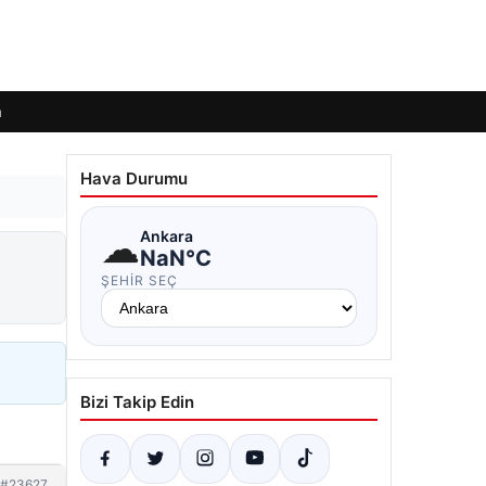
m
Hava Durumu
☁
Ankara
NaN°C
ŞEHIR SEÇ
Bizi Takip Edin
#23627