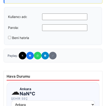
Kullanıcı adı:
Parola:
Beni hatırla
Paylaş:
Hava Durumu
☁
Ankara
NaN°C
ŞEHIR SEÇ