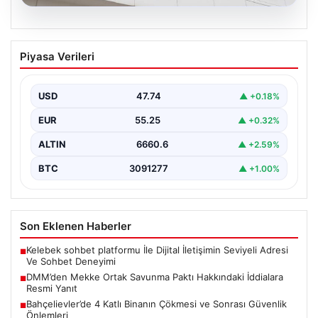
07.08.2026
DMM’den Mekke Ortak Savunma Paktı
Piyasa Verileri
Hakkındaki İddialara Resmi Yanıt
Dezenformasyonla Mücadele Merkezi (DMM), Türkiye,
Suudi Arabistan ve Pakistan arasında imzalandığı
USD
47.74
▲ +0.18%
belirtilen Mekke Ortak…
EUR
55.25
▲ +0.32%
ALTIN
6660.6
▲ +2.59%
BTC
3091277
▲ +1.00%
Son Eklenen Haberler
Kelebek sohbet platformu İle Dijital İletişimin Seviyeli Adresi
■
Ve Sohbet Deneyimi
DMM’den Mekke Ortak Savunma Paktı Hakkındaki İddialara
■
Resmi Yanıt
Bahçelievler’de 4 Katlı Binanın Çökmesi ve Sonrası Güvenlik
■
Önlemleri